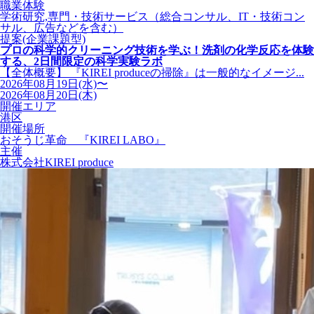
職業体験
学術研究,専門・技術サービス（総合コンサル、IT・技術コン
サル、広告などを含む）
提案(企業課題型)
プロの科学的クリーニング技術を学ぶ！洗剤の化学反応を体験
する、2日間限定の科学実験ラボ
【全体概要】 『KIREI produceの掃除』は一般的なイメージ...
2026年08月19日(水)〜
2026年08月20日(木)
開催エリア
港区
開催場所
おそうじ革命 『KIREI LABO』
主催
株式会社KIREI produce