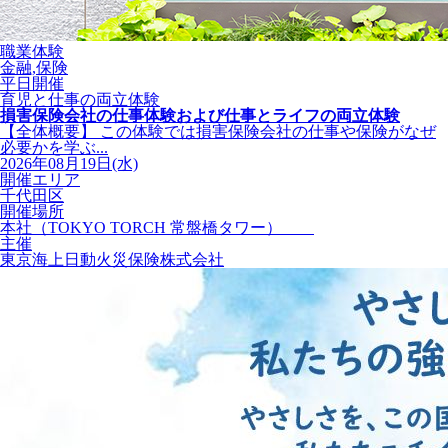
職業体験
金融,保険
平日開催
育児と仕事の両立体験
損害保険会社の仕事体験および仕事とライフの両立体験
【全体概要】 この体験では損害保険会社の仕事や保険がなぜ
必要かを学ぶ...
2026年08月19日(水)
開催エリア
千代田区
開催場所
本社（TOKYO TORCH 常盤橋タワー）
主催
東京海上日動火災保険株式会社