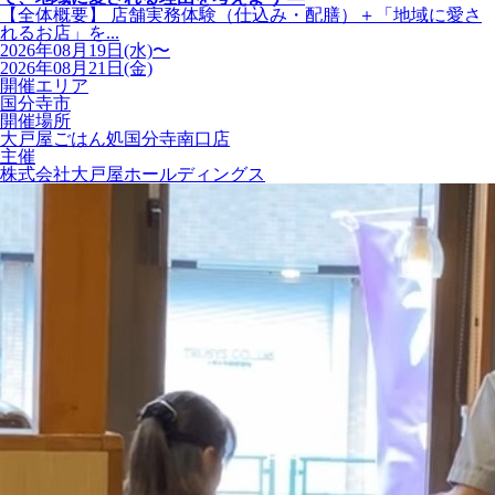
【全体概要】 店舗実務体験（仕込み・配膳）＋「地域に愛さ
れるお店」を...
2026年08月19日(水)〜
2026年08月21日(金)
開催エリア
国分寺市
開催場所
大戸屋ごはん処国分寺南口店
主催
株式会社大戸屋ホールディングス