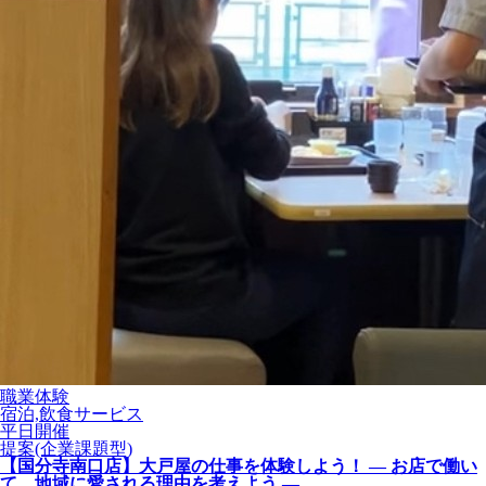
職業体験
宿泊,飲食サービス
平日開催
提案(企業課題型)
【国分寺南口店】大戸屋の仕事を体験しよう！ ― お店で働い
て、地域に愛される理由を考えよう ―