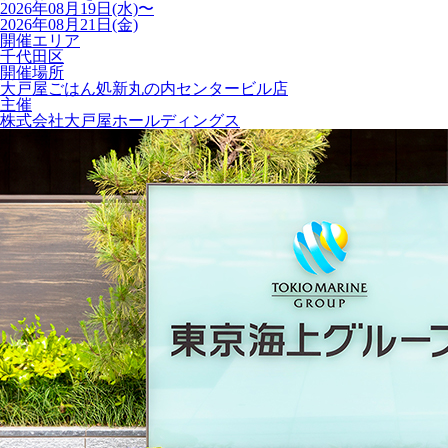
2026年08月19日(水)〜
2026年08月21日(金)
開催エリア
千代田区
開催場所
大戸屋ごはん処新丸の内センタービル店
主催
株式会社大戸屋ホールディングス