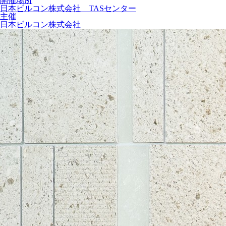
開催場所
日本ビルコン株式会社 TASセンター
主催
日本ビルコン株式会社