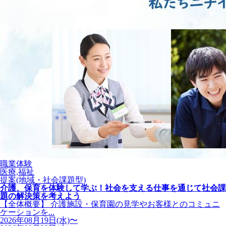
職業体験
医療,福祉
提案(地域・社会課題型)
介護、保育を体験して学ぶ！社会を支える仕事を通じて社会課
題の解決策を考えよう
【全体概要】 介護施設・保育園の見学やお客様とのコミュニ
ケーションを...
2026年08月19日(水)〜