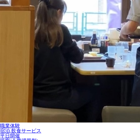
職業体験
宿泊,飲食サービス
平日開催