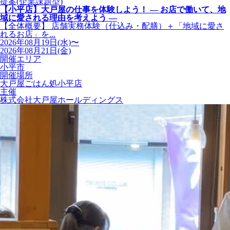
提案(企業課題型)
【小平店】大戸屋の仕事を体験しよう！ ― お店で働いて、地
域に愛される理由を考えよう ―
【全体概要】 店舗実務体験（仕込み・配膳）＋「地域に愛さ
れるお店」を...
2026年08月19日(水)〜
2026年08月21日(金)
開催エリア
小平市
開催場所
大戸屋ごはん処小平店
主催
株式会社大戸屋ホールディングス