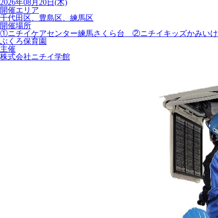
2026年08月20日(木)
開催エリア
千代田区、豊島区、練馬区
開催場所
①ニチイケアセンター練馬さくら台 ②ニチイキッズかみいけ
ぶくろ保育園
主催
株式会社ニチイ学館