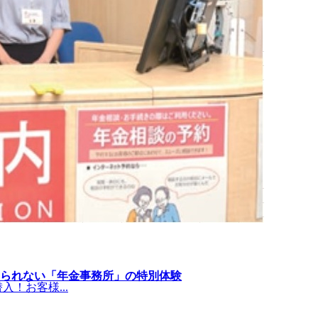
見られない「年金事務所」の特別体験
！お客様...