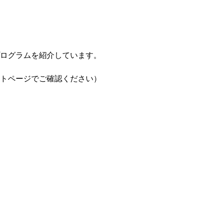
ログラムを紹介しています。
トページでご確認ください）