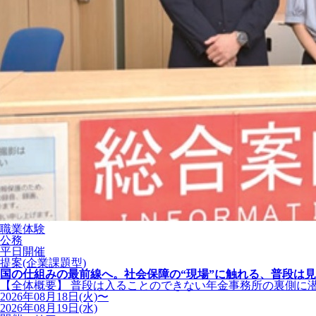
職業体験
公務
平日開催
提案(企業課題型)
国の仕組みの最前線へ。社会保障の“現場”に触れる、普段は
【全体概要】 普段は入ることのできない年金事務所の裏側に潜入
2026年08月18日(火)〜
2026年08月19日(水)