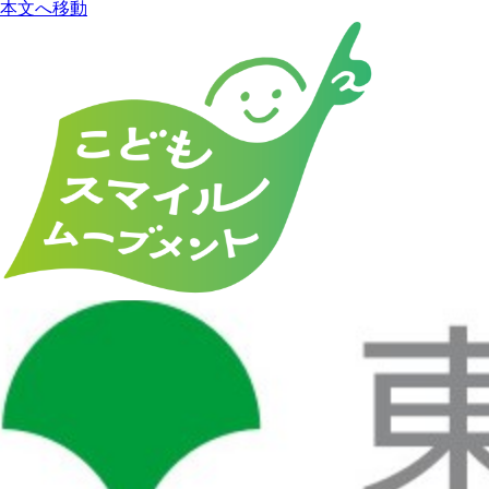
本文へ移動