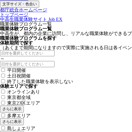
文字サイズ・色合い
都庁総合ホームページ
トップページ
中高生職業体験サイト Job EX
職業体験プログラム一覧
職業体験プログラム一覧
中高生が、都内の企業に訪問し、リアルな職業体験ができるプ
職業体験プログラムを探す
体験期間で探す
（あくまで期間になりますので実際に実施される日は各イベン
～
平日開催
土日祝開催
終了した職業体験を表示しない
体験エリアで探す
オンラインあり
東京都全域
東京23区エリア
さらに表示
多摩エリア
さらに表示
島しょエリア