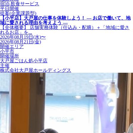
宿泊,飲食サービス
平日開催
提案(企業課題型)
【小平店】大戸屋の仕事を体験しよう！ ― お店で働いて、地
域に愛される理由を考えよう ―
【全体概要】 店舗実務体験（仕込み・配膳）＋「地域に愛さ
れるお店」を...
2026年08月19日(水)〜
2026年08月21日(金)
開催エリア
小平市
開催場所
大戸屋ごはん処小平店
主催
株式会社大戸屋ホールディングス