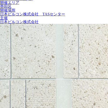
開催エリア
墨田区
開催場所
日本ビルコン株式会社 TASセンター
主催
日本ビルコン株式会社