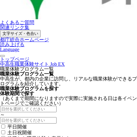
よくあるご質問
関連リンク集
文字サイズ・色合い
都庁総合ホームページ
読み上げる
Language
トップページ
中高生職業体験サイト Job EX
職業体験プログラム一覧
職業体験プログラム一覧
中高生が、都内の企業に訪問し、リアルな職業体験ができるプ
ログラムを紹介しています。
職業体験プログラムを探す
体験期間で探す
（あくまで期間になりますので実際に実施される日は各イベン
トページでご確認ください）
～
平日開催
土日祝開催