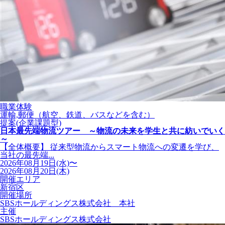
職業体験
運輸,郵便（航空、鉄道、バスなどを含む）
提案(企業課題型)
日本最先端物流ツアー ～物流の未来を学生と共に紡いでいく
～
【全体概要】 従来型物流からスマート物流への変遷を学び、
当社の最先端...
2026年08月19日(水)〜
2026年08月20日(木)
開催エリア
新宿区
開催場所
SBSホールディングス株式会社 本社
主催
SBSホールディングス株式会社