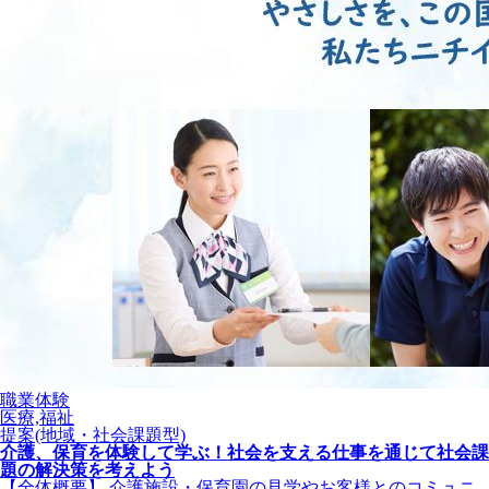
職業体験
医療,福祉
提案(地域・社会課題型)
介護、保育を体験して学ぶ！社会を支える仕事を通じて社会課
題の解決策を考えよう
【全体概要】 介護施設・保育園の見学やお客様とのコミュニ