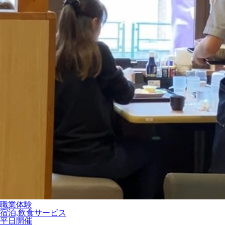
職業体験
宿泊,飲食サービス
平日開催