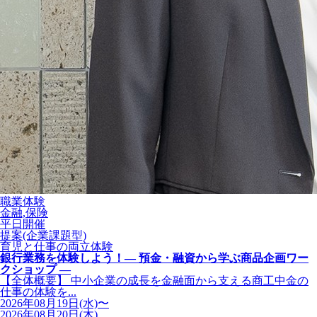
職業体験
金融,保険
平日開催
提案(企業課題型)
育児と仕事の両立体験
銀行業務を体験しよう！― 預金・融資から学ぶ商品企画ワー
クショップ ―
【全体概要】 中小企業の成長を金融面から支える商工中金の
仕事の体験を...
2026年08月19日(水)〜
2026年08月20日(木)