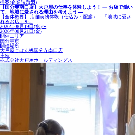
提案(企業課題型)
【国分寺南口店】大戸屋の仕事を体験しよう！ ― お店で働い
て、地域に愛される理由を考えよう ―
【全体概要】 店舗実務体験（仕込み・配膳）＋「地域に愛さ
れるお店」を...
2026年08月19日(水)〜
2026年08月21日(金)
開催エリア
国分寺市
開催場所
大戸屋ごはん処国分寺南口店
主催
株式会社大戸屋ホールディングス