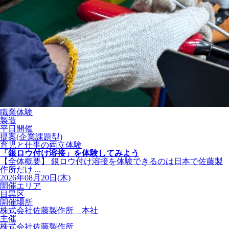
職業体験
製造
平日開催
提案(企業課題型)
育児と仕事の両立体験
「銀ロウ付け溶接」を体験してみよう
【全体概要】 銀ロウ付け溶接を体験できるのは日本で佐藤製
作所だけ ...
2026年08月20日(木)
開催エリア
目黒区
開催場所
株式会社佐藤製作所 本社
主催
株式会社佐藤製作所