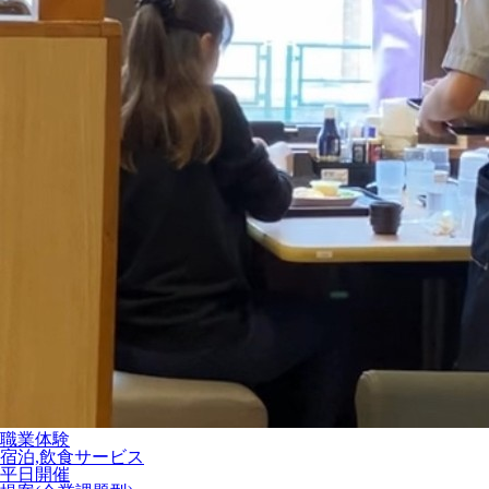
職業体験
宿泊,飲食サービス
平日開催