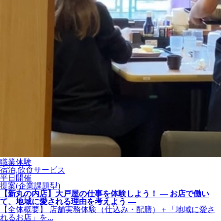
職業体験
宿泊,飲食サービス
平日開催
提案(企業課題型)
【新丸の内店】大戸屋の仕事を体験しよう！ ― お店で働い
て、地域に愛される理由を考えよう ―
【全体概要】 店舗実務体験（仕込み・配膳）＋「地域に愛さ
れるお店」を...