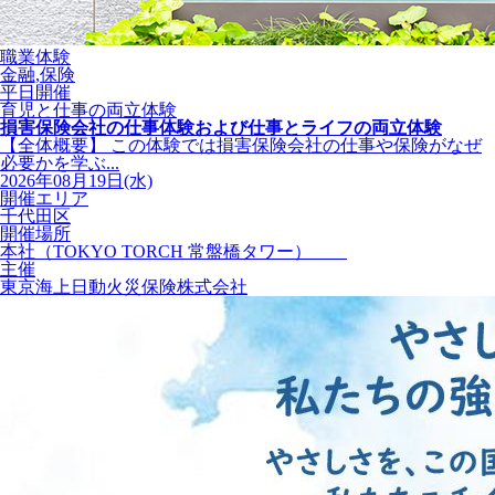
職業体験
金融,保険
平日開催
育児と仕事の両立体験
損害保険会社の仕事体験および仕事とライフの両立体験
【全体概要】 この体験では損害保険会社の仕事や保険がなぜ
必要かを学ぶ...
2026年08月19日(水)
開催エリア
千代田区
開催場所
本社（TOKYO TORCH 常盤橋タワー）
主催
東京海上日動火災保険株式会社