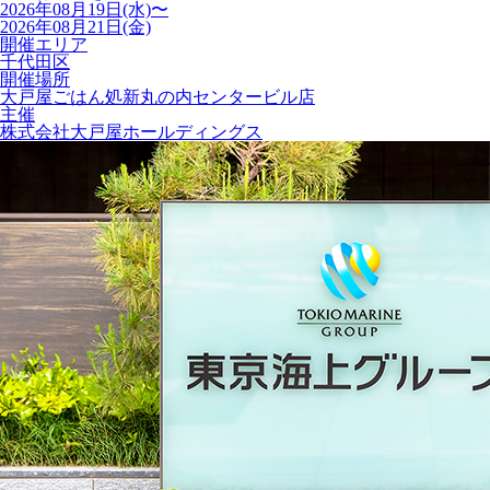
2026年08月19日(水)〜
2026年08月21日(金)
開催エリア
千代田区
開催場所
大戸屋ごはん処新丸の内センタービル店
主催
株式会社大戸屋ホールディングス