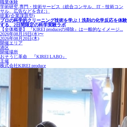
職業体験
学術研究,専門・技術サービス（総合コンサル、IT・技術コン
サル、広告などを含む）
提案(企業課題型)
プロの科学的クリーニング技術を学ぶ！洗剤の化学反応を体験
する、2日間限定の科学実験ラボ
【全体概要】 『KIREI produceの掃除』は一般的なイメージ...
2026年08月19日(水)〜
2026年08月20日(木)
開催エリア
港区
開催場所
おそうじ革命 『KIREI LABO』
主催
株式会社KIREI produce