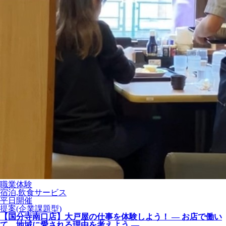
職業体験
宿泊,飲食サービス
平日開催
提案(企業課題型)
【国分寺南口店】大戸屋の仕事を体験しよう！ ― お店で働い
て、地域に愛される理由を考えよう ―