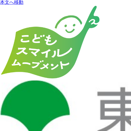
本文へ移動