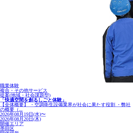
職業体験
複合・その他サービス
提案(地域・社会課題型)
「快適空間を創るしごと体験」
【全体概要】 ・空調衛生設備業界が社会に果たす役割 ・弊社
の概要（...
2026年08月19日(水)〜
2026年08月20日(木)
開催エリア
墨田区