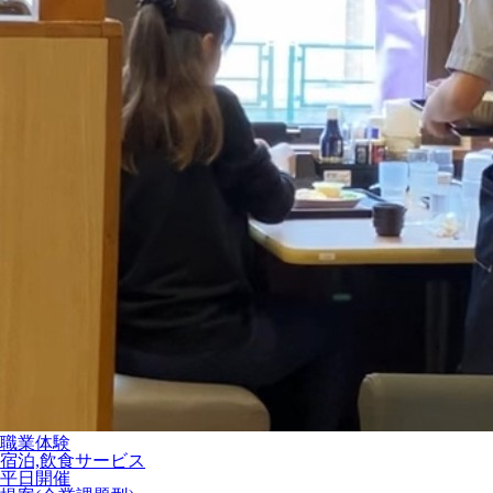
職業体験
宿泊,飲食サービス
平日開催