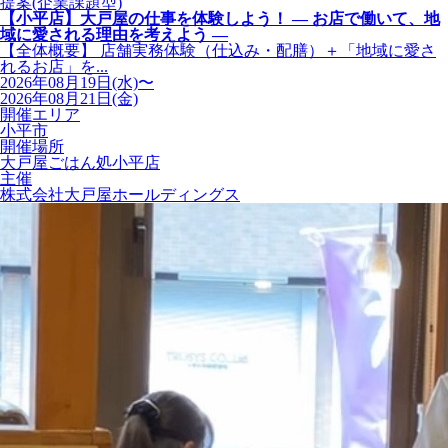
提案(企業課題型)
【小平店】大戸屋の仕事を体験しよう！ ― お店で働いて、地
域に愛される理由を考えよう ―
【全体概要】 店舗実務体験（仕込み・配膳）＋「地域に愛さ
れるお店」を...
2026年08月19日(水)〜
2026年08月21日(金)
開催エリア
小平市
開催場所
大戸屋ごはん処小平店
主催
株式会社大戸屋ホールディングス