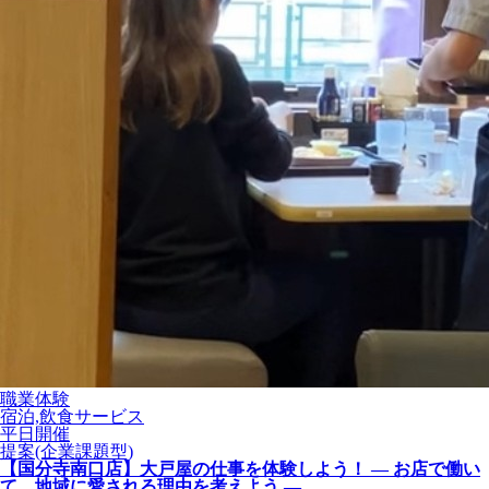
職業体験
宿泊,飲食サービス
平日開催
提案(企業課題型)
【国分寺南口店】大戸屋の仕事を体験しよう！ ― お店で働い
て、地域に愛される理由を考えよう ―