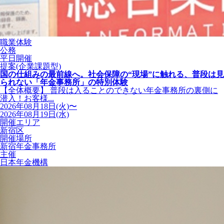
職業体験
公務
平日開催
提案(企業課題型)
国の仕組みの最前線へ。社会保障の“現場”に触れる、普段は見
られない「年金事務所」の特別体験
【全体概要】 普段は入ることのできない年金事務所の裏側に
潜入！お客様...
2026年08月18日(火)〜
2026年08月19日(水)
開催エリア
新宿区
開催場所
新宿年金事務所
主催
日本年金機構