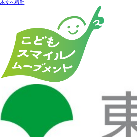
本文へ移動