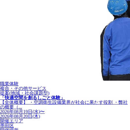
職業体験
複合・その他サービス
提案(地域・社会課題型)
「快適空間を創るしごと体験」
【全体概要】 ・空調衛生設備業界が社会に果たす役割 ・弊社
の概要（...
2026年08月19日(水)〜
2026年08月20日(木)
開催エリア
墨田区