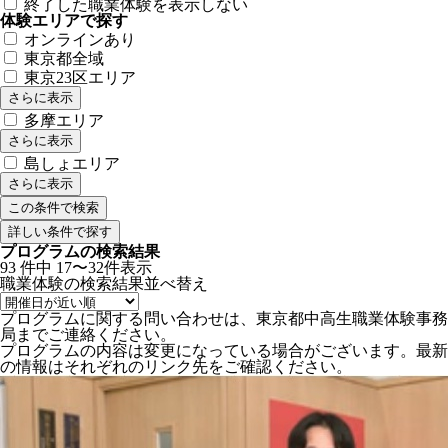
終了した職業体験を表示しない
体験エリアで探す
オンラインあり
東京都全域
東京23区エリア
さらに表示
多摩エリア
さらに表示
島しょエリア
さらに表示
詳しい条件で探す
プログラムの検索結果
93
件中
17〜32件表示
職業体験の検索結果
並べ替え
プログラムに関する問い合わせは、東京都中高生職業体験事務
局までご連絡ください。
プログラムの内容は変更になっている場合がございます。最新
の情報はそれぞれのリンク先をご確認ください。