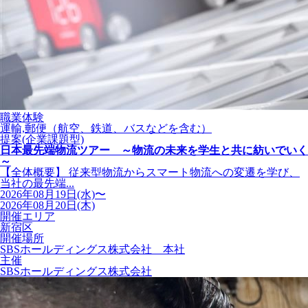
職業体験
運輸,郵便（航空、鉄道、バスなどを含む）
提案(企業課題型)
日本最先端物流ツアー ～物流の未来を学生と共に紡いでいく
～
【全体概要】 従来型物流からスマート物流への変遷を学び、
当社の最先端...
2026年08月19日(水)〜
2026年08月20日(木)
開催エリア
新宿区
開催場所
SBSホールディングス株式会社 本社
主催
SBSホールディングス株式会社