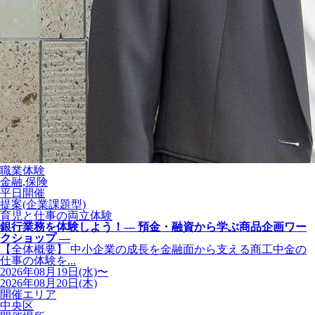
職業体験
金融,保険
平日開催
提案(企業課題型)
育児と仕事の両立体験
銀行業務を体験しよう！― 預金・融資から学ぶ商品企画ワー
クショップ ―
【全体概要】 中小企業の成長を金融面から支える商工中金の
仕事の体験を...
2026年08月19日(水)〜
2026年08月20日(木)
開催エリア
中央区