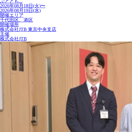
ぶととも...
2026年08月18日(火)〜
2026年08月19日(水)
開催エリア
千代田区、港区
開催場所
株式会社JTB 東京中央支店
主催
株式会社JTB