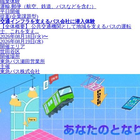
職業体験
運輸,郵便（航空、鉄道、バスなどを含む）
平日開催
提案(企業課題型)
交通インフラを支えるバス会社に潜入体験
【全体概要】 公共交通機関として地域を支えるバスの運転
士、これを支え...
2026年08月18日(火)〜
2026年08月19日(水)
開催エリア
世田谷区
開催場所
東急バス瀬田営業所
主催
東急バス株式会社