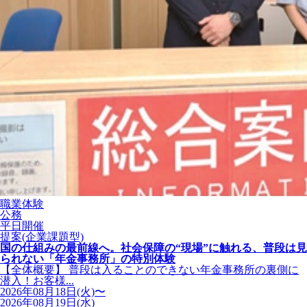
職業体験
公務
平日開催
提案(企業課題型)
国の仕組みの最前線へ。社会保障の“現場”に触れる、普段は見
られない「年金事務所」の特別体験
【全体概要】 普段は入ることのできない年金事務所の裏側に
潜入！お客様...
2026年08月18日(火)〜
2026年08月19日(水)