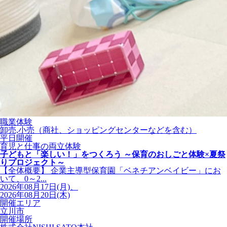
職業体験
卸売,小売（商社、ショッピングセンターなどを含む）
平日開催
育児と仕事の両立体験
子どもと「楽しい！」をつくろう ～保育のおしごと体験×夏祭
りプロジェクト～
【全体概要】 企業主導型保育園「ベネチアンベイビー」にお
いて、0～2...
2026年08月17日(月)、
2026年08月20日(木)
開催エリア
立川市
開催場所