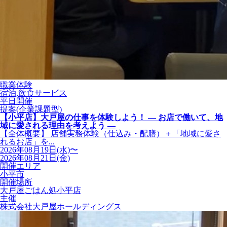
職業体験
宿泊,飲食サービス
平日開催
提案(企業課題型)
【小平店】大戸屋の仕事を体験しよう！ ― お店で働いて、地
域に愛される理由を考えよう ―
【全体概要】 店舗実務体験（仕込み・配膳）＋「地域に愛さ
れるお店」を...
2026年08月19日(水)〜
2026年08月21日(金)
開催エリア
小平市
開催場所
大戸屋ごはん処小平店
主催
株式会社大戸屋ホールディングス