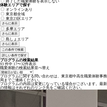
終了した職業体験を表示しない
体験エリアで探す
オンラインあり
東京都全域
東京23区エリア
さらに表示
多摩エリア
さらに表示
島しょエリア
さらに表示
詳しい条件で探す
プログラムの検索結果
93
件中
17〜32件表示
職業体験の検索結果
並べ替え
プログラムに関する問い合わせは、東京都中高生職業体験事務
局までご連絡ください。
プログラムの内容は変更になっている場合がございます。最新
の情報はそれぞれのリンク先をご確認ください。