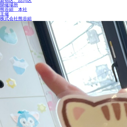
新宿区、品川区
開催場所
熊谷組 本社
主催
株式会社熊谷組