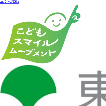
本文へ移動