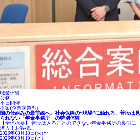
職業体験
公務
平日開催
提案(企業課題型)
国の仕組みの最前線へ。社会保障の“現場”に触れる、普段は見
られない「年金事務所」の特別体験
【全体概要】 普段は入ることのできない年金事務所の裏側に
潜入！お客様...
2026年08月18日(火)〜
2026年08月19日(水)