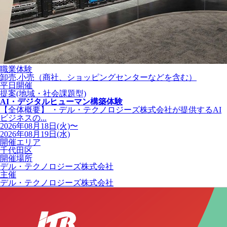
職業体験
卸売,小売（商社、ショッピングセンターなどを含む）
平日開催
提案(地域・社会課題型)
AI・デジタルヒューマン構築体験
【全体概要】 ・デル・テクノロジーズ株式会社が提供するAI
ビジネスの...
2026年08月18日(火)〜
2026年08月19日(水)
開催エリア
千代田区
開催場所
デル・テクノロジーズ株式会社
主催
デル・テクノロジーズ株式会社