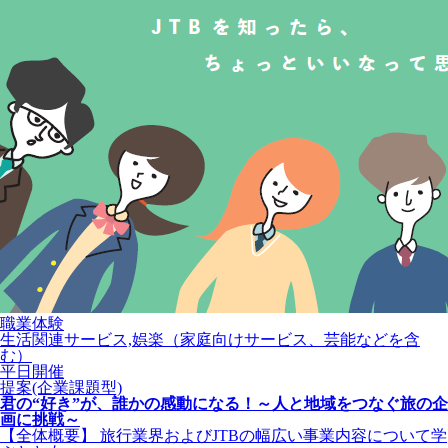
職業体験
生活関連サービス,娯楽（家庭向けサービス、芸能などを含
む）
平日開催
提案(企業課題型)
君の“好き”が、誰かの感動になる！～人と地域をつなぐ旅の企
画に挑戦～
【全体概要】 旅行業界およびJTBの幅広い事業内容について学