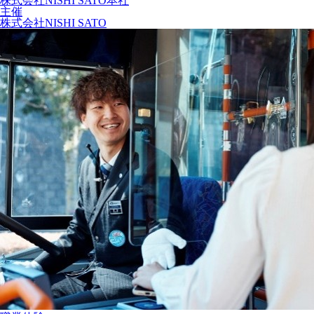
株式会社NISHI SATO本社
主催
株式会社NISHI SATO