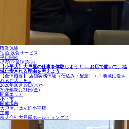
職業体験
宿泊,飲食サービス
平日開催
提案(企業課題型)
【小平店】大戸屋の仕事を体験しよう！ ― お店で働いて、地
域に愛される理由を考えよう ―
【全体概要】 店舗実務体験（仕込み・配膳）＋「地域に愛さ
れるお店」を...
2026年08月19日(水)〜
2026年08月21日(金)
開催エリア
小平市
開催場所
大戸屋ごはん処小平店
主催
株式会社大戸屋ホールディングス