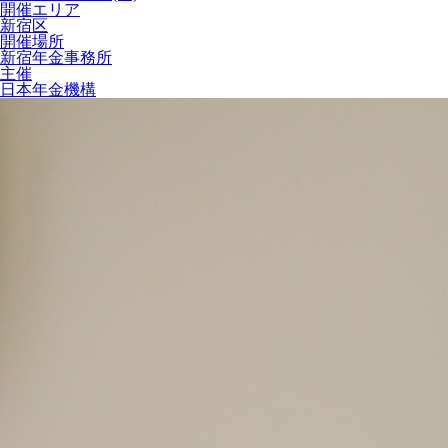
開催エリア
新宿区
開催場所
新宿年金事務所
主催
日本年金機構