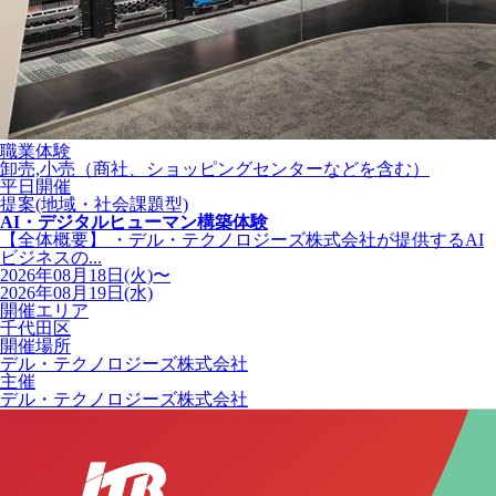
職業体験
卸売,小売（商社、ショッピングセンターなどを含む）
平日開催
提案(地域・社会課題型)
AI・デジタルヒューマン構築体験
【全体概要】 ・デル・テクノロジーズ株式会社が提供するAI
ビジネスの...
2026年08月18日(火)〜
2026年08月19日(水)
開催エリア
千代田区
開催場所
デル・テクノロジーズ株式会社
主催
デル・テクノロジーズ株式会社