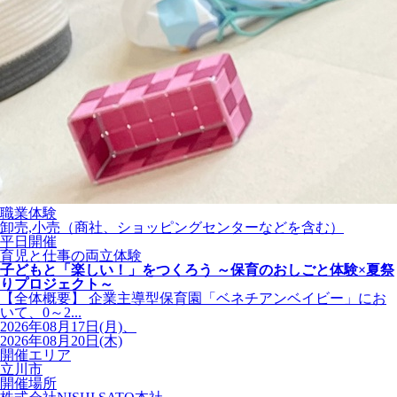
職業体験
卸売,小売（商社、ショッピングセンターなどを含む）
平日開催
育児と仕事の両立体験
子どもと「楽しい！」をつくろう ～保育のおしごと体験×夏祭
りプロジェクト～
【全体概要】 企業主導型保育園「ベネチアンベイビー」にお
いて、0～2...
2026年08月17日(月)、
2026年08月20日(木)
開催エリア
立川市
開催場所