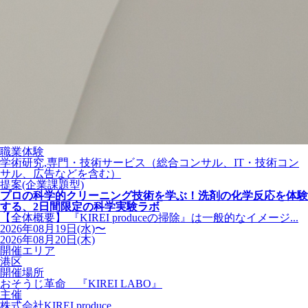
職業体験
学術研究,専門・技術サービス（総合コンサル、IT・技術コン
サル、広告などを含む）
提案(企業課題型)
プロの科学的クリーニング技術を学ぶ！洗剤の化学反応を体験
する、2日間限定の科学実験ラボ
【全体概要】 『KIREI produceの掃除』は一般的なイメージ...
2026年08月19日(水)〜
2026年08月20日(木)
開催エリア
港区
開催場所
おそうじ革命 『KIREI LABO』
主催
株式会社KIREI produce