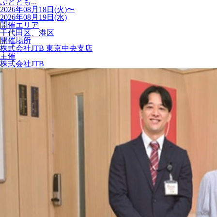
ぶととも...
2026年08月18日(火)〜
2026年08月19日(水)
開催エリア
千代田区、港区
開催場所
株式会社JTB 東京中央支店
主催
株式会社JTB