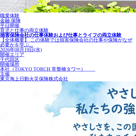
職業体験
金融,保険
平日開催
育児と仕事の両立体験
損害保険会社の仕事体験および仕事とライフの両立体験
【全体概要】 この体験では損害保険会社の仕事や保険がなぜ
必要かを学ぶ...
2026年08月19日(水)
開催エリア
千代田区
開催場所
本社（TOKYO TORCH 常盤橋タワー）
主催
東京海上日動火災保険株式会社