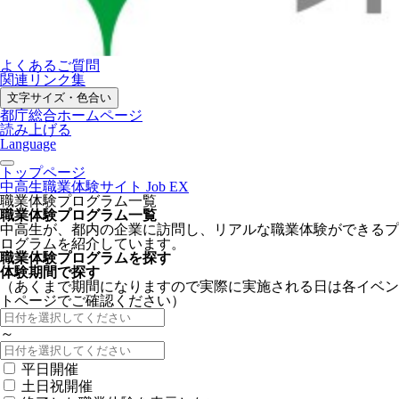
よくあるご質問
関連リンク集
文字サイズ・色合い
都庁総合ホームページ
読み上げる
Language
トップページ
中高生職業体験サイト Job EX
職業体験プログラム一覧
職業体験プログラム一覧
中高生が、都内の企業に訪問し、リアルな職業体験ができるプ
ログラムを紹介しています。
職業体験プログラムを探す
体験期間で探す
（あくまで期間になりますので実際に実施される日は各イベン
トページでご確認ください）
～
平日開催
土日祝開催