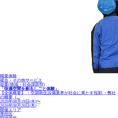
職業体験
複合・その他サービス
提案(地域・社会課題型)
「快適空間を創るしごと体験」
【全体概要】 ・空調衛生設備業界が社会に果たす役割 ・弊社
の概要（...
2026年08月19日(水)〜
2026年08月20日(木)
開催エリア
墨田区