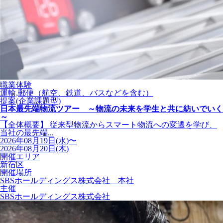
職業体験
運輸,郵便（航空、鉄道、バスなどを含む）
提案(企業課題型)
日本最先端物流ツアー ～物流の未来を学生と共に紡いでいく
～
【全体概要】 従来型物流からスマート物流への変遷を学び、
当社の最先端...
2026年08月19日(水)〜
2026年08月20日(木)
開催エリア
新宿区
開催場所
SBSホールディングス株式会社 本社
主催
SBSホールディングス株式会社