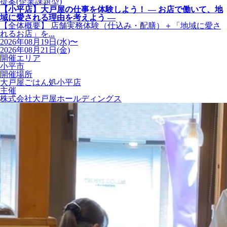
提案(企業課題型)
【小平店】大戸屋の仕事を体験しよう！ ― お店で働いて、地
域に愛される理由を考えよう ―
【全体概要】 店舗実務体験（仕込み・配膳）＋「地域に愛さ
れるお店」を...
2026年08月19日(水)〜
2026年08月21日(金)
開催エリア
小平市
開催場所
大戸屋ごはん処小平店
主催
株式会社大戸屋ホールディングス