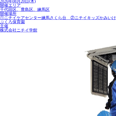
2026年08月20日(木)
開催エリア
千代田区、豊島区、練馬区
開催場所
①ニチイケアセンター練馬さくら台 ②ニチイキッズかみいけ
ぶくろ保育園
主催
株式会社ニチイ学館