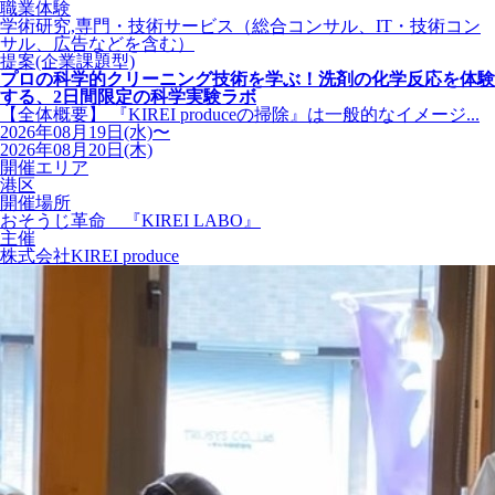
職業体験
学術研究,専門・技術サービス（総合コンサル、IT・技術コン
サル、広告などを含む）
提案(企業課題型)
プロの科学的クリーニング技術を学ぶ！洗剤の化学反応を体験
する、2日間限定の科学実験ラボ
【全体概要】 『KIREI produceの掃除』は一般的なイメージ...
2026年08月19日(水)〜
2026年08月20日(木)
開催エリア
港区
開催場所
おそうじ革命 『KIREI LABO』
主催
株式会社KIREI produce