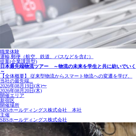
職業体験
運輸,郵便（航空、鉄道、バスなどを含む）
提案(企業課題型)
日本最先端物流ツアー ～物流の未来を学生と共に紡いでいく
～
【全体概要】 従来型物流からスマート物流への変遷を学び、
当社の最先端...
2026年08月19日(水)〜
2026年08月20日(木)
開催エリア
新宿区
開催場所
SBSホールディングス株式会社 本社
主催
SBSホールディングス株式会社