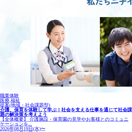
職業体験
医療,福祉
提案(地域・社会課題型)
介護、保育を体験して学ぶ！社会を支える仕事を通じて社会課
題の解決策を考えよう
【全体概要】 介護施設・保育園の見学やお客様とのコミュニ
ケーションを...
2026年08月19日(水)〜