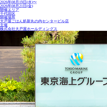
2026年08月19日(水)〜
2026年08月21日(金)
開催エリア
千代田区
開催場所
大戸屋ごはん処新丸の内センタービル店
主催
株式会社大戸屋ホールディングス