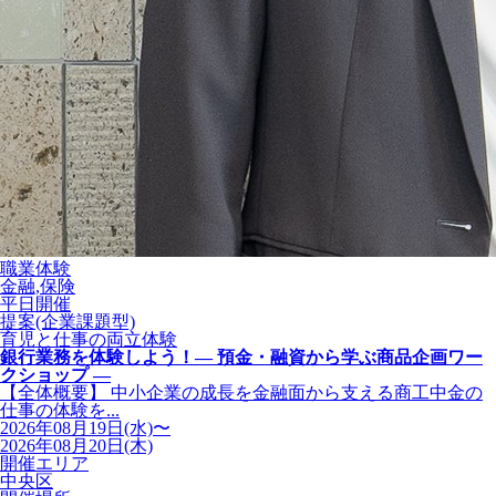
職業体験
金融,保険
平日開催
提案(企業課題型)
育児と仕事の両立体験
銀行業務を体験しよう！― 預金・融資から学ぶ商品企画ワー
クショップ ―
【全体概要】 中小企業の成長を金融面から支える商工中金の
仕事の体験を...
2026年08月19日(水)〜
2026年08月20日(木)
開催エリア
中央区