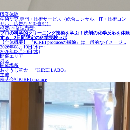
職業体験
学術研究,専門・技術サービス（総合コンサル、IT・技術コン
サル、広告などを含む）
提案(企業課題型)
プロの科学的クリーニング技術を学ぶ！洗剤の化学反応を体験
する、2日間限定の科学実験ラボ
【全体概要】 『KIREI produceの掃除』は一般的なイメージ...
2026年08月19日(水)〜
2026年08月20日(木)
開催エリア
港区
開催場所
おそうじ革命 『KIREI LABO』
主催
株式会社KIREI produce