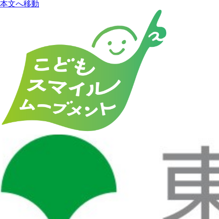
本文へ移動