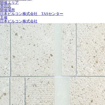
開催エリア
墨田区
開催場所
日本ビルコン株式会社 TASセンター
主催
日本ビルコン株式会社