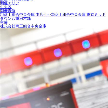
開催エリア
中央区
開催場所
①商工組合中央金庫 本店<br>②商工組合中央金庫 東京ミッド
タウン八重洲本部
主催
株式会社商工組合中央金庫