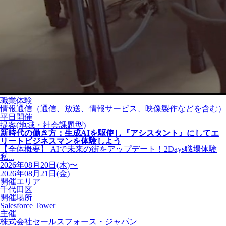
職業体験
情報通信（通信、放送、情報サービス、映像製作などを含む）
平日開催
提案(地域・社会課題型)
新時代の働き方：生成AIを駆使し『アシスタント』にしてエ
リートビジネスマンを体験しよう
【全体概要】 AIで未来の街をアップデート！2Days職場体験
私...
2026年08月20日(木)〜
2026年08月21日(金)
開催エリア
千代田区
開催場所
Salesforce Tower
主催
株式会社セールスフォース・ジャパン