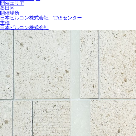
開催エリア
墨田区
開催場所
日本ビルコン株式会社 TASセンター
主催
日本ビルコン株式会社