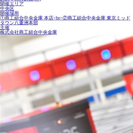
開催エリア
中央区
開催場所
①商工組合中央金庫 本店<br>②商工組合中央金庫 東京ミッド
タウン八重洲本部
主催
株式会社商工組合中央金庫