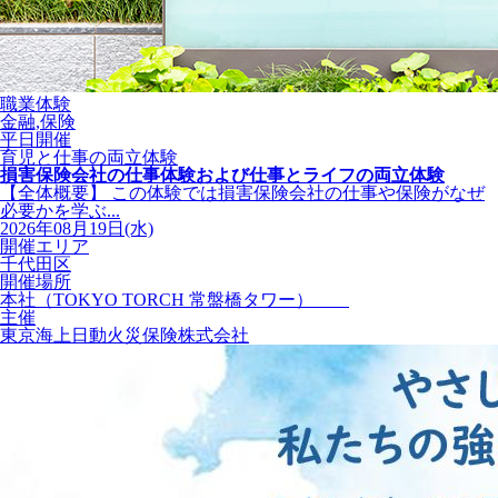
職業体験
金融,保険
平日開催
育児と仕事の両立体験
損害保険会社の仕事体験および仕事とライフの両立体験
【全体概要】 この体験では損害保険会社の仕事や保険がなぜ
必要かを学ぶ...
2026年08月19日(水)
開催エリア
千代田区
開催場所
本社（TOKYO TORCH 常盤橋タワー）
主催
東京海上日動火災保険株式会社