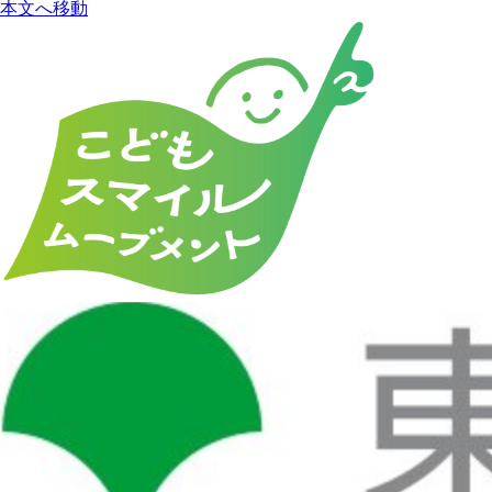
本文へ移動