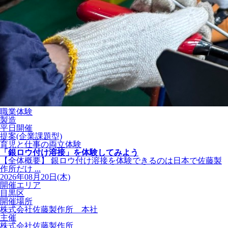
職業体験
製造
平日開催
提案(企業課題型)
育児と仕事の両立体験
「銀ロウ付け溶接」を体験してみよう
【全体概要】 銀ロウ付け溶接を体験できるのは日本で佐藤製
作所だけ ...
2026年08月20日(木)
開催エリア
目黒区
開催場所
株式会社佐藤製作所 本社
主催
株式会社佐藤製作所