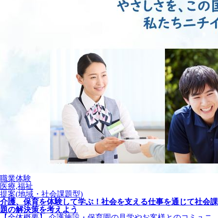
職業体験
医療,福祉
提案(地域・社会課題型)
介護、保育を体験して学ぶ！社会を支える仕事を通じて社会課
題の解決策を考えよう
【全体概要】 介護施設・保育園の見学やお客様とのコミュニ