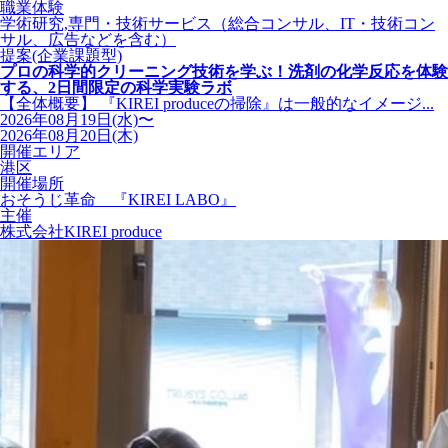
職業体験
学術研究,専門・技術サービス（総合コンサル、IT・技術コン
サル、広告などを含む）
提案(企業課題型)
プロの科学的クリーニング技術を学ぶ！洗剤の化学反応を体験
する、2日間限定の科学実験ラボ
【全体概要】 『KIREI produceの掃除』は一般的なイメージ...
2026年08月19日(水)〜
2026年08月20日(木)
開催エリア
港区
開催場所
おそうじ革命 『KIREI LABO』
主催
株式会社KIREI produce