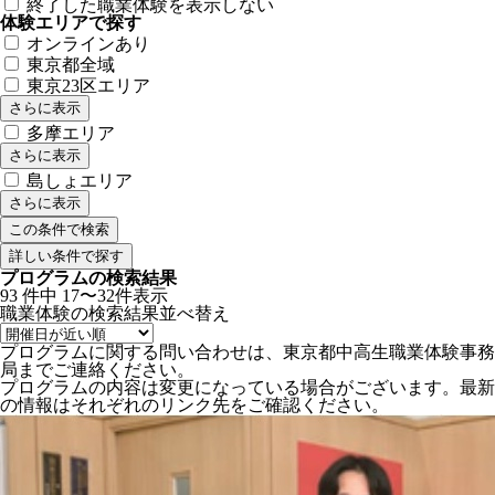
終了した職業体験を表示しない
体験エリアで探す
オンラインあり
東京都全域
東京23区エリア
さらに表示
多摩エリア
さらに表示
島しょエリア
さらに表示
詳しい条件で探す
プログラムの検索結果
93
件中
17〜32件表示
職業体験の検索結果
並べ替え
プログラムに関する問い合わせは、東京都中高生職業体験事務
局までご連絡ください。
プログラムの内容は変更になっている場合がございます。最新
の情報はそれぞれのリンク先をご確認ください。