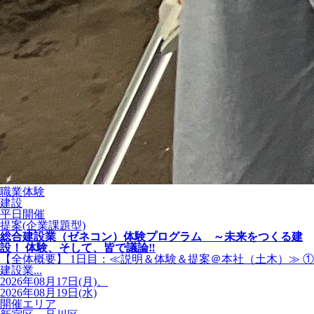
職業体験
建設
平日開催
提案(企業課題型)
総合建設業（ゼネコン）体験プログラム ～未来をつくる建
設！ 体験、そして、皆で議論‼
【全体概要】 1日目：≪説明＆体験＆提案＠本社（土木）≫ ①
建設業...
2026年08月17日(月)、
2026年08月19日(水)
開催エリア