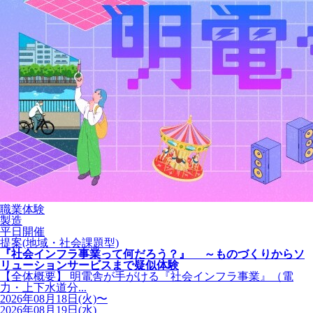
職業体験
製造
平日開催
提案(地域・社会課題型)
『社会インフラ事業って何だろう？』 ～ものづくりからソ
リューションサービスまで疑似体験
【全体概要】 明電舎が手がける『社会インフラ事業』（電
力・上下水道分...
2026年08月18日(火)〜
2026年08月19日(水)