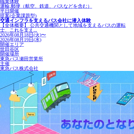
職業体験
運輸,郵便（航空、鉄道、バスなどを含む）
平日開催
提案(企業課題型)
交通インフラを支えるバス会社に潜入体験
【全体概要】 公共交通機関として地域を支えるバスの運転
士、これを支え...
2026年08月18日(火)〜
2026年08月19日(水)
開催エリア
世田谷区
開催場所
東急バス瀬田営業所
主催
東急バス株式会社