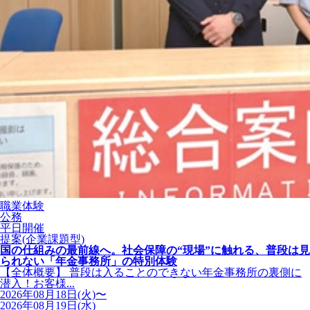
職業体験
公務
平日開催
提案(企業課題型)
国の仕組みの最前線へ。社会保障の“現場”に触れる、普段は見
られない「年金事務所」の特別体験
【全体概要】 普段は入ることのできない年金事務所の裏側に
潜入！お客様...
2026年08月18日(火)〜
2026年08月19日(水)