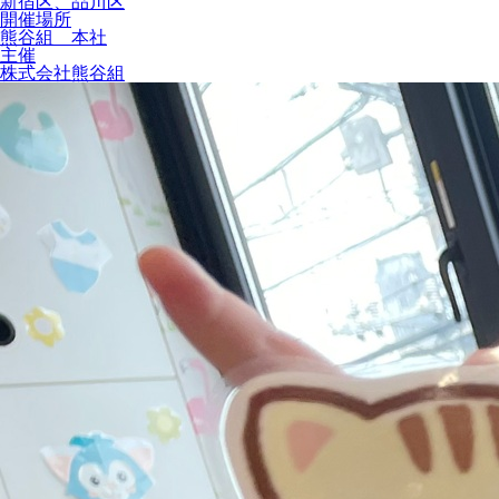
新宿区、品川区
開催場所
熊谷組 本社
主催
株式会社熊谷組