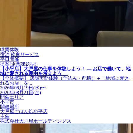
職業体験
宿泊,飲食サービス
平日開催
提案(企業課題型)
【小平店】大戸屋の仕事を体験しよう！ ― お店で働いて、地
域に愛される理由を考えよう ―
【全体概要】 店舗実務体験（仕込み・配膳）＋「地域に愛さ
れるお店」を...
2026年08月19日(水)〜
2026年08月21日(金)
開催エリア
小平市
開催場所
大戸屋ごはん処小平店
主催
株式会社大戸屋ホールディングス