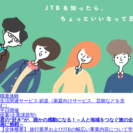
職業体験
生活関連サービス,娯楽（家庭向けサービス、芸能などを含
む）
平日開催
提案(企業課題型)
君の“好き”が、誰かの感動になる！～人と地域をつなぐ旅の企
画に挑戦～
【全体概要】 旅行業界およびJTBの幅広い事業内容について学