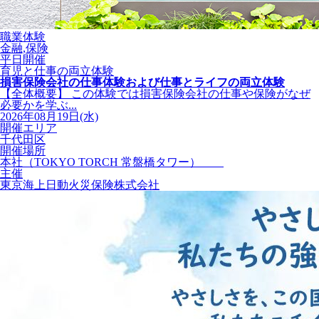
職業体験
金融,保険
平日開催
育児と仕事の両立体験
損害保険会社の仕事体験および仕事とライフの両立体験
【全体概要】 この体験では損害保険会社の仕事や保険がなぜ
必要かを学ぶ...
2026年08月19日(水)
開催エリア
千代田区
開催場所
本社（TOKYO TORCH 常盤橋タワー）
主催
東京海上日動火災保険株式会社