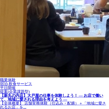
職業体験
宿泊,飲食サービス
平日開催
提案(企業課題型)
【新丸の内店】大戸屋の仕事を体験しよう！ ― お店で働い
て、地域に愛される理由を考えよう ―
【全体概要】 店舗実務体験（仕込み・配膳）＋「地域に愛さ
れるお店」を...