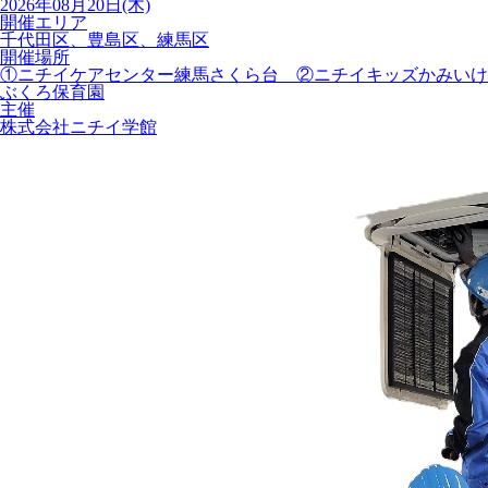
2026年08月20日(木)
開催エリア
千代田区、豊島区、練馬区
開催場所
①ニチイケアセンター練馬さくら台 ②ニチイキッズかみいけ
ぶくろ保育園
主催
株式会社ニチイ学館