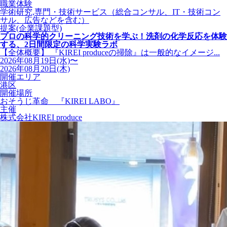
職業体験
学術研究,専門・技術サービス（総合コンサル、IT・技術コン
サル、広告などを含む）
提案(企業課題型)
プロの科学的クリーニング技術を学ぶ！洗剤の化学反応を体験
する、2日間限定の科学実験ラボ
【全体概要】 『KIREI produceの掃除』は一般的なイメージ...
2026年08月19日(水)〜
2026年08月20日(木)
開催エリア
港区
開催場所
おそうじ革命 『KIREI LABO』
主催
株式会社KIREI produce