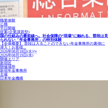
職業体験
公務
平日開催
提案(企業課題型)
国の仕組みの最前線へ。社会保障の“現場”に触れる、普段は見
られない「年金事務所」の特別体験
【全体概要】 普段は入ることのできない年金事務所の裏側に
潜入！お客様...
2026年08月18日(火)〜
2026年08月19日(水)
開催エリア
新宿区
開催場所
新宿年金事務所
主催
日本年金機構