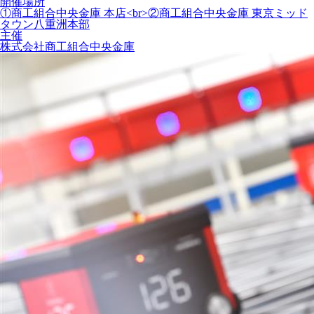
開催場所
①商工組合中央金庫 本店<br>②商工組合中央金庫 東京ミッド
タウン八重洲本部
主催
株式会社商工組合中央金庫