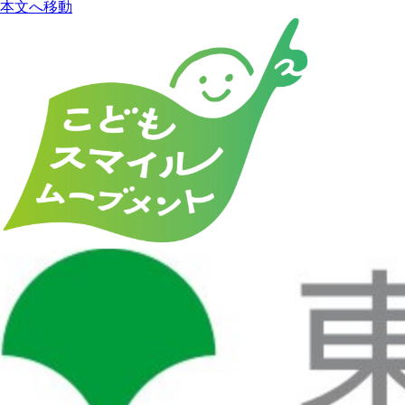
本文へ移動