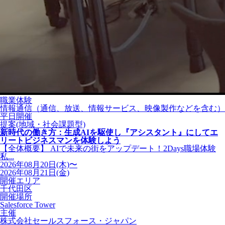
職業体験
情報通信（通信、放送、情報サービス、映像製作などを含む）
平日開催
提案(地域・社会課題型)
新時代の働き方：生成AIを駆使し『アシスタント』にしてエ
リートビジネスマンを体験しよう
【全体概要】 AIで未来の街をアップデート！2Days職場体験
私...
2026年08月20日(木)〜
2026年08月21日(金)
開催エリア
千代田区
開催場所
Salesforce Tower
主催
株式会社セールスフォース・ジャパン