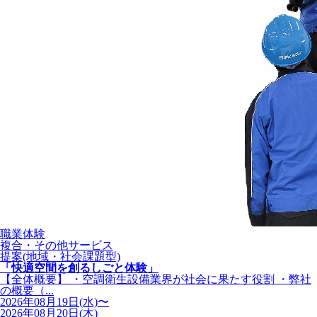
職業体験
複合・その他サービス
提案(地域・社会課題型)
「快適空間を創るしごと体験」
【全体概要】 ・空調衛生設備業界が社会に果たす役割 ・弊社
の概要（...
2026年08月19日(水)〜
2026年08月20日(木)