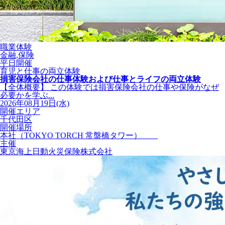
職業体験
金融,保険
平日開催
育児と仕事の両立体験
損害保険会社の仕事体験および仕事とライフの両立体験
【全体概要】 この体験では損害保険会社の仕事や保険がなぜ
必要かを学ぶ...
2026年08月19日(水)
開催エリア
千代田区
開催場所
本社（TOKYO TORCH 常盤橋タワー）
主催
東京海上日動火災保険株式会社