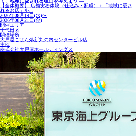
て、地域に愛される理由を考えよう ―
【全体概要】 店舗実務体験（仕込み・配膳）＋「地域に愛さ
れるお店」を...
2026年08月19日(水)〜
2026年08月21日(金)
開催エリア
千代田区
開催場所
大戸屋ごはん処新丸の内センタービル店
主催
株式会社大戸屋ホールディングス