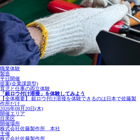
職業体験
製造
平日開催
提案(企業課題型)
育児と仕事の両立体験
「銀ロウ付け溶接」を体験してみよう
【全体概要】 銀ロウ付け溶接を体験できるのは日本で佐藤製
作所だけ ...
2026年08月20日(木)
開催エリア
目黒区
開催場所
株式会社佐藤製作所 本社
主催
株式会社佐藤製作所