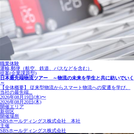
職業体験
運輸,郵便（航空、鉄道、バスなどを含む）
提案(企業課題型)
日本最先端物流ツアー ～物流の未来を学生と共に紡いでいく
～
【全体概要】 従来型物流からスマート物流への変遷を学び、
当社の最先端...
2026年08月19日(水)〜
2026年08月20日(木)
開催エリア
新宿区
開催場所
SBSホールディングス株式会社 本社
主催
SBSホールディングス株式会社