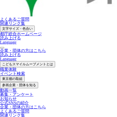
よくあるご質問
関連リンク集
文字サイズ・色合い
都庁総合ホームページ
読み上げる
Language
企業・団体の方はこちら
読み上げる
Language
こどもスマイル
ムーブメントとは
職業体験
イベント検索
東京都の取組
参画企業・
団体を知る
動画一覧
募集・
アンケート
お知らせ
公式SNS
の紹介
企業・団体の方
はこちら
よくあるご質問
関連リンク集