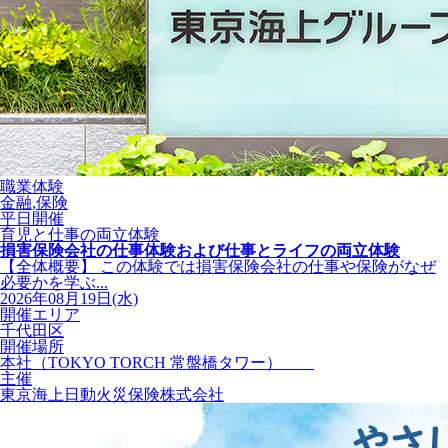
職業体験
金融,保険
平日開催
育児と仕事の両立体験
損害保険会社の仕事体験および仕事とライフの両立体験
【全体概要】 この体験では損害保険会社の仕事や保険がなぜ
必要かを学ぶ...
2026年08月19日(水)
開催エリア
千代田区
開催場所
本社（TOKYO TORCH 常盤橋タワー）
主催
東京海上日動火災保険株式会社