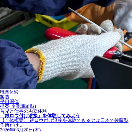
職業体験
製造
平日開催
提案(企業課題型)
育児と仕事の両立体験
「銀ロウ付け溶接」を体験してみよう
【全体概要】 銀ロウ付け溶接を体験できるのは日本で佐藤製
作所だけ ...
2026年08月20日(木)