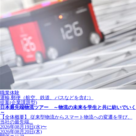
職業体験
運輸,郵便（航空、鉄道、バスなどを含む）
提案(企業課題型)
日本最先端物流ツアー ～物流の未来を学生と共に紡いでいく
～
【全体概要】 従来型物流からスマート物流への変遷を学び、
当社の最先端...
2026年08月19日(水)〜
2026年08月20日(木)