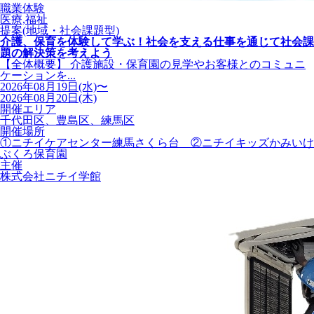
職業体験
医療,福祉
提案(地域・社会課題型)
介護、保育を体験して学ぶ！社会を支える仕事を通じて社会課
題の解決策を考えよう
【全体概要】 介護施設・保育園の見学やお客様とのコミュニ
ケーションを...
2026年08月19日(水)〜
2026年08月20日(木)
開催エリア
千代田区、豊島区、練馬区
開催場所
①ニチイケアセンター練馬さくら台 ②ニチイキッズかみいけ
ぶくろ保育園
主催
株式会社ニチイ学館