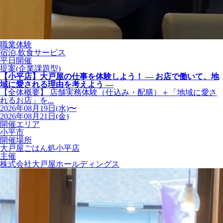
職業体験
宿泊,飲食サービス
平日開催
提案(企業課題型)
【小平店】大戸屋の仕事を体験しよう！ ― お店で働いて、地
域に愛される理由を考えよう ―
【全体概要】 店舗実務体験（仕込み・配膳）＋「地域に愛さ
れるお店」を...
2026年08月19日(水)〜
2026年08月21日(金)
開催エリア
小平市
開催場所
大戸屋ごはん処小平店
主催
株式会社大戸屋ホールディングス