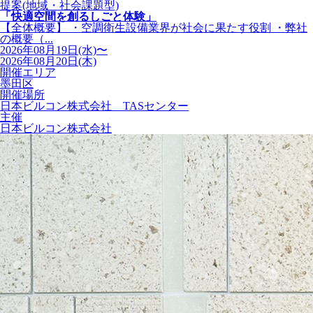
提案(地域・社会課題型)
「快適空間を創るしごと体験」
【全体概要】 ・空調衛生設備業界が社会に果たす役割 ・弊社
の概要（...
2026年08月19日(水)〜
2026年08月20日(木)
開催エリア
墨田区
開催場所
日本ビルコン株式会社 TASセンター
主催
日本ビルコン株式会社