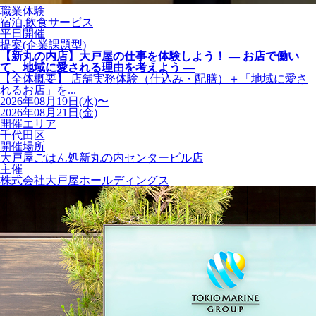
職業体験
宿泊,飲食サービス
平日開催
提案(企業課題型)
【新丸の内店】大戸屋の仕事を体験しよう！ ― お店で働い
て、地域に愛される理由を考えよう ―
【全体概要】 店舗実務体験（仕込み・配膳）＋「地域に愛さ
れるお店」を...
2026年08月19日(水)〜
2026年08月21日(金)
開催エリア
千代田区
開催場所
大戸屋ごはん処新丸の内センタービル店
主催
株式会社大戸屋ホールディングス