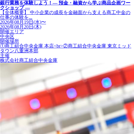
銀行業務を体験しよう！― 預金・融資から学ぶ商品企画ワー
クショップ ―
【全体概要】 中小企業の成長を金融面から支える商工中金の
仕事の体験を...
2026年08月19日(水)〜
2026年08月20日(木)
開催エリア
中央区
開催場所
①商工組合中央金庫 本店<br>②商工組合中央金庫 東京ミッド
タウン八重洲本部
主催
株式会社商工組合中央金庫