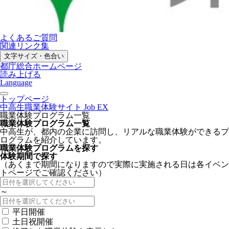
よくあるご質問
関連リンク集
文字サイズ・色合い
都庁総合ホームページ
読み上げる
Language
トップページ
中高生職業体験サイト Job EX
職業体験プログラム一覧
職業体験プログラム一覧
中高生が、都内の企業に訪問し、リアルな職業体験ができるプ
ログラムを紹介しています。
職業体験プログラムを探す
体験期間で探す
（あくまで期間になりますので実際に実施される日は各イベン
トページでご確認ください）
～
平日開催
土日祝開催