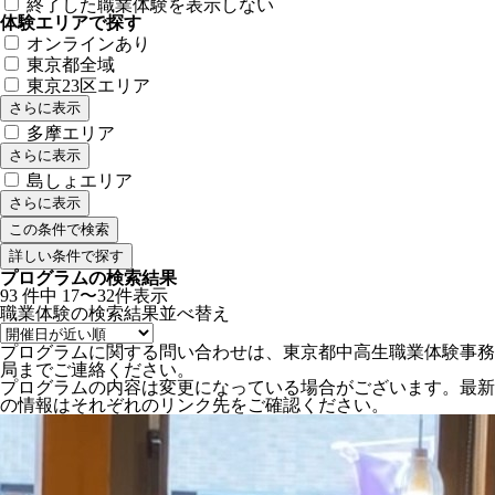
終了した職業体験を表示しない
体験エリアで探す
オンラインあり
東京都全域
東京23区エリア
さらに表示
多摩エリア
さらに表示
島しょエリア
さらに表示
詳しい条件で探す
プログラムの検索結果
93
件中
17〜32件表示
職業体験の検索結果
並べ替え
プログラムに関する問い合わせは、東京都中高生職業体験事務
局までご連絡ください。
プログラムの内容は変更になっている場合がございます。最新
の情報はそれぞれのリンク先をご確認ください。