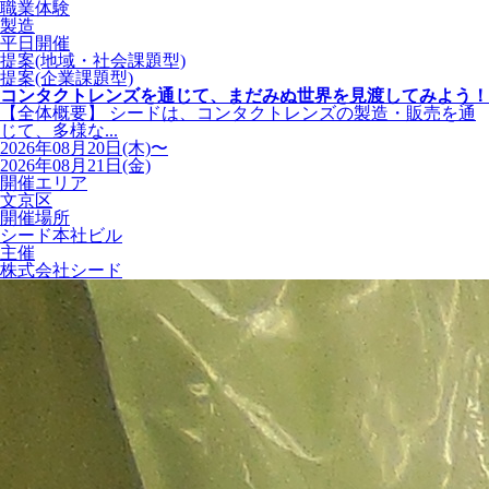
職業体験
製造
平日開催
提案(地域・社会課題型)
提案(企業課題型)
コンタクトレンズを通じて、まだみぬ世界を見渡してみよう！
【全体概要】 シードは、コンタクトレンズの製造・販売を通
じて、多様な...
2026年08月20日(木)〜
2026年08月21日(金)
開催エリア
文京区
開催場所
シード本社ビル
主催
株式会社シード