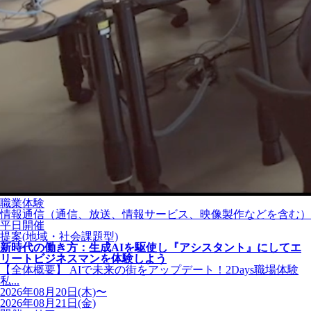
職業体験
情報通信（通信、放送、情報サービス、映像製作などを含む）
平日開催
提案(地域・社会課題型)
新時代の働き方：生成AIを駆使し『アシスタント』にしてエ
リートビジネスマンを体験しよう
【全体概要】 AIで未来の街をアップデート！2Days職場体験
私...
2026年08月20日(木)〜
2026年08月21日(金)