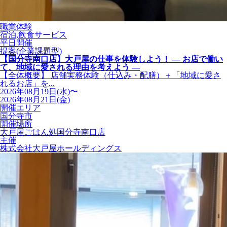
職業体験
宿泊,飲食サービス
平日開催
提案(企業課題型)
【国分寺南口店】大戸屋の仕事を体験しよう！ ― お店で働い
て、地域に愛される理由を考えよう ―
【全体概要】 店舗実務体験（仕込み・配膳）＋「地域に愛さ
れるお店」を...
2026年08月19日(水)〜
2026年08月21日(金)
開催エリア
国分寺市
開催場所
大戸屋ごはん処国分寺南口店
主催
株式会社大戸屋ホールディングス