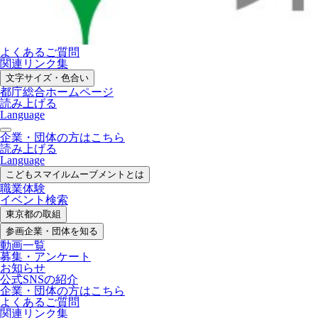
よくあるご質問
関連リンク集
文字サイズ・色合い
都庁総合ホームページ
読み上げる
Language
企業・団体の方はこちら
読み上げる
Language
こどもスマイル
ムーブメントとは
職業体験
イベント検索
東京都の取組
参画企業・
団体を知る
動画一覧
募集・
アンケート
お知らせ
公式SNS
の紹介
企業・団体の方
はこちら
よくあるご質問
関連リンク集