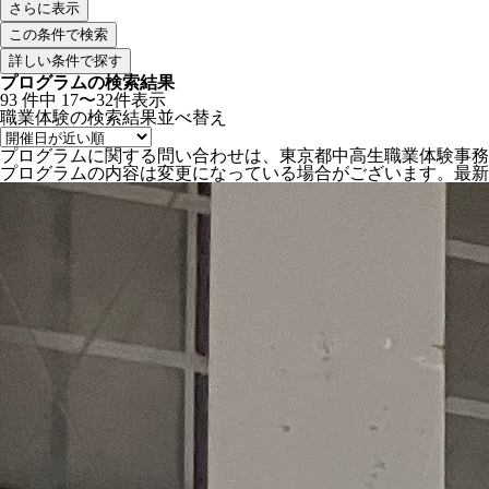
さらに表示
詳しい条件で探す
プログラムの検索結果
93
件中
17〜32件表示
職業体験の検索結果
並べ替え
プログラムに関する問い合わせは、東京都中高生職業体験事務
プログラムの内容は変更になっている場合がございます。最新