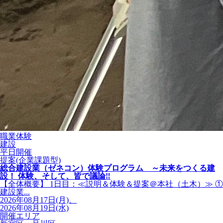
職業体験
建設
平日開催
提案(企業課題型)
総合建設業（ゼネコン）体験プログラム ～未来をつくる建
設！ 体験、そして、皆で議論‼
【全体概要】 1日目：≪説明＆体験＆提案＠本社（土木）≫ ①
建設業...
2026年08月17日(月)、
2026年08月19日(水)
開催エリア