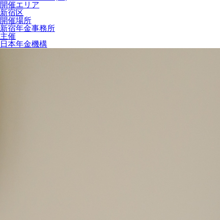
開催エリア
新宿区
開催場所
新宿年金事務所
主催
日本年金機構