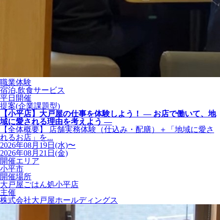
職業体験
宿泊,飲食サービス
平日開催
提案(企業課題型)
【小平店】大戸屋の仕事を体験しよう！ ― お店で働いて、地
域に愛される理由を考えよう ―
【全体概要】 店舗実務体験（仕込み・配膳）＋「地域に愛さ
れるお店」を...
2026年08月19日(水)〜
2026年08月21日(金)
開催エリア
小平市
開催場所
大戸屋ごはん処小平店
主催
株式会社大戸屋ホールディングス