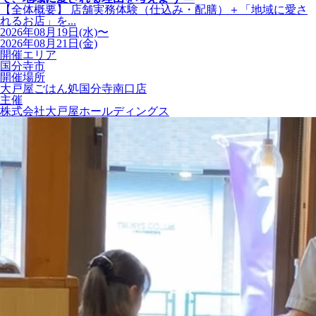
【全体概要】 店舗実務体験（仕込み・配膳）＋「地域に愛さ
れるお店」を...
2026年08月19日(水)〜
2026年08月21日(金)
開催エリア
国分寺市
開催場所
大戸屋ごはん処国分寺南口店
主催
株式会社大戸屋ホールディングス