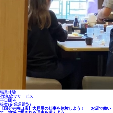
職業体験
宿泊,飲食サービス
平日開催
提案(企業課題型)
【国分寺南口店】大戸屋の仕事を体験しよう！ ― お店で働い
て、地域に愛される理由を考えよう ―