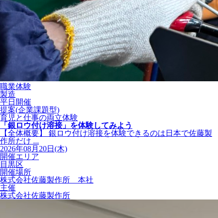
職業体験
製造
平日開催
提案(企業課題型)
育児と仕事の両立体験
「銀ロウ付け溶接」を体験してみよう
【全体概要】 銀ロウ付け溶接を体験できるのは日本で佐藤製
作所だけ ...
2026年08月20日(木)
開催エリア
目黒区
開催場所
株式会社佐藤製作所 本社
主催
株式会社佐藤製作所