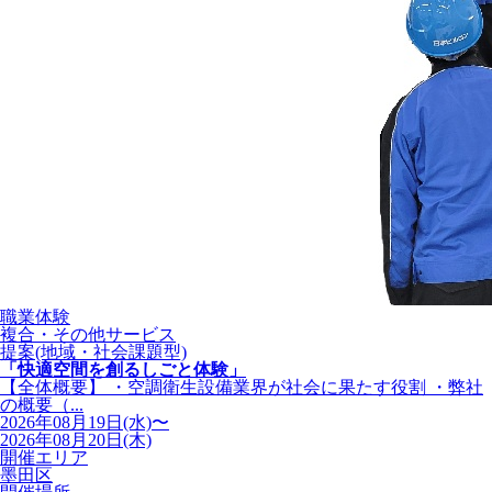
職業体験
複合・その他サービス
提案(地域・社会課題型)
「快適空間を創るしごと体験」
【全体概要】 ・空調衛生設備業界が社会に果たす役割 ・弊社
の概要（...
2026年08月19日(水)〜
2026年08月20日(木)
開催エリア
墨田区