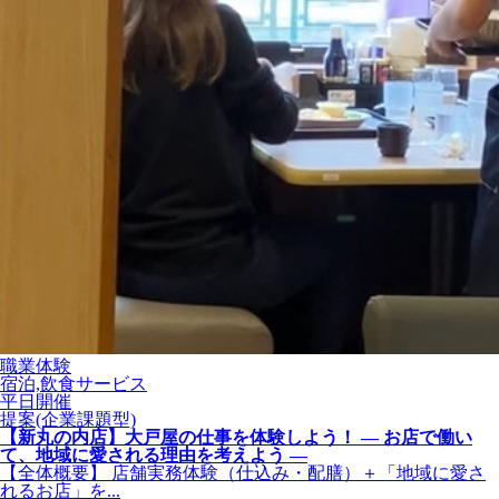
職業体験
宿泊,飲食サービス
平日開催
提案(企業課題型)
【新丸の内店】大戸屋の仕事を体験しよう！ ― お店で働い
て、地域に愛される理由を考えよう ―
【全体概要】 店舗実務体験（仕込み・配膳）＋「地域に愛さ
れるお店」を...