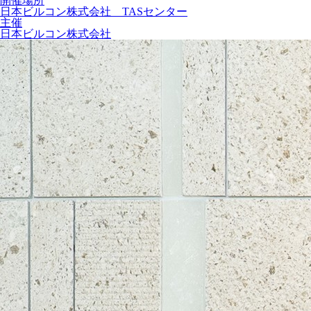
開催場所
日本ビルコン株式会社 TASセンター
主催
日本ビルコン株式会社