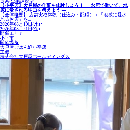
提案(企業課題型)
【小平店】大戸屋の仕事を体験しよう！ ― お店で働いて、地
域に愛される理由を考えよう ―
【全体概要】 店舗実務体験（仕込み・配膳）＋「地域に愛さ
れるお店」を...
2026年08月19日(水)〜
2026年08月21日(金)
開催エリア
小平市
開催場所
大戸屋ごはん処小平店
主催
株式会社大戸屋ホールディングス