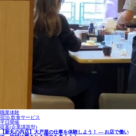
職業体験
宿泊,飲食サービス
平日開催
提案(企業課題型)
【新丸の内店】大戸屋の仕事を体験しよう！ ― お店で働い