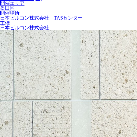
開催エリア
墨田区
開催場所
日本ビルコン株式会社 TASセンター
主催
日本ビルコン株式会社