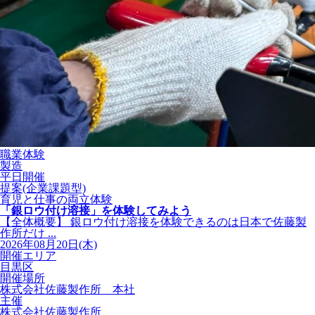
職業体験
製造
平日開催
提案(企業課題型)
育児と仕事の両立体験
「銀ロウ付け溶接」を体験してみよう
【全体概要】 銀ロウ付け溶接を体験できるのは日本で佐藤製
作所だけ ...
2026年08月20日(木)
開催エリア
目黒区
開催場所
株式会社佐藤製作所 本社
主催
株式会社佐藤製作所