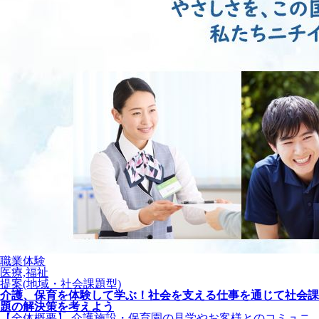
職業体験
医療,福祉
提案(地域・社会課題型)
介護、保育を体験して学ぶ！社会を支える仕事を通じて社会課
題の解決策を考えよう
【全体概要】 介護施設・保育園の見学やお客様とのコミュニ