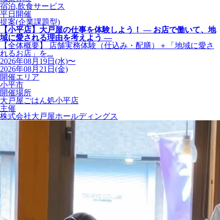
宿泊,飲食サービス
平日開催
提案(企業課題型)
【小平店】大戸屋の仕事を体験しよう！ ― お店で働いて、地
域に愛される理由を考えよう ―
【全体概要】 店舗実務体験（仕込み・配膳）＋「地域に愛さ
れるお店」を...
2026年08月19日(水)〜
2026年08月21日(金)
開催エリア
小平市
開催場所
大戸屋ごはん処小平店
主催
株式会社大戸屋ホールディングス