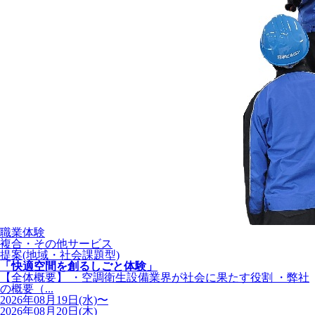
職業体験
複合・その他サービス
提案(地域・社会課題型)
「快適空間を創るしごと体験」
【全体概要】 ・空調衛生設備業界が社会に果たす役割 ・弊社
の概要（...
2026年08月19日(水)〜
2026年08月20日(木)