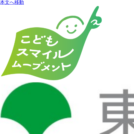
本文へ移動