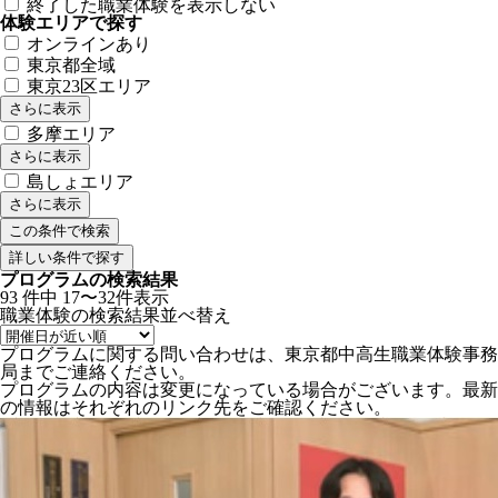
終了した職業体験を表示しない
体験エリアで探す
オンラインあり
東京都全域
東京23区エリア
さらに表示
多摩エリア
さらに表示
島しょエリア
さらに表示
詳しい条件で探す
プログラムの検索結果
93
件中
17〜32件表示
職業体験の検索結果
並べ替え
プログラムに関する問い合わせは、東京都中高生職業体験事務
局までご連絡ください。
プログラムの内容は変更になっている場合がございます。最新
の情報はそれぞれのリンク先をご確認ください。