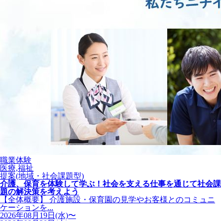
職業体験
医療,福祉
提案(地域・社会課題型)
介護、保育を体験して学ぶ！社会を支える仕事を通じて社会課
題の解決策を考えよう
【全体概要】 介護施設・保育園の見学やお客様とのコミュニ
ケーションを...
2026年08月19日(水)〜