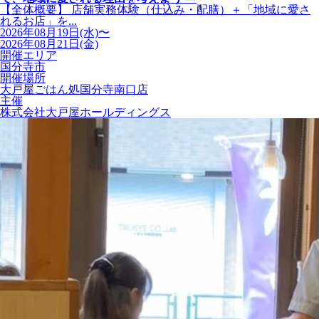
【全体概要】 店舗実務体験（仕込み・配膳）＋「地域に愛さ
れるお店」を...
2026年08月19日(水)〜
2026年08月21日(金)
開催エリア
国分寺市
開催場所
大戸屋ごはん処国分寺南口店
主催
株式会社大戸屋ホールディングス