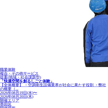
職業体験
複合・その他サービス
提案(地域・社会課題型)
「快適空間を創るしごと体験」
【全体概要】 ・空調衛生設備業界が社会に果たす役割 ・弊社
の概要（...
2026年08月19日(水)〜
2026年08月20日(木)
開催エリア
墨田区