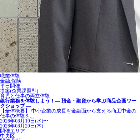
職業体験
金融,保険
平日開催
提案(企業課題型)
育児と仕事の両立体験
銀行業務を体験しよう！― 預金・融資から学ぶ商品企画ワー
クショップ ―
【全体概要】 中小企業の成長を金融面から支える商工中金の
仕事の体験を...
2026年08月19日(水)〜
2026年08月20日(木)
開催エリア
中央区