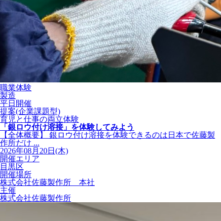
職業体験
製造
平日開催
提案(企業課題型)
育児と仕事の両立体験
「銀ロウ付け溶接」を体験してみよう
【全体概要】 銀ロウ付け溶接を体験できるのは日本で佐藤製
作所だけ ...
2026年08月20日(木)
開催エリア
目黒区
開催場所
株式会社佐藤製作所 本社
主催
株式会社佐藤製作所