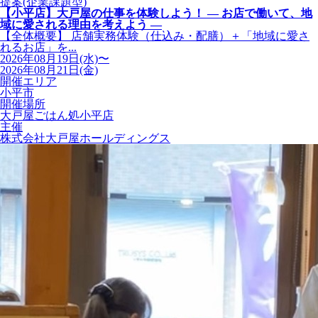
提案(企業課題型)
【小平店】大戸屋の仕事を体験しよう！ ― お店で働いて、地
域に愛される理由を考えよう ―
【全体概要】 店舗実務体験（仕込み・配膳）＋「地域に愛さ
れるお店」を...
2026年08月19日(水)〜
2026年08月21日(金)
開催エリア
小平市
開催場所
大戸屋ごはん処小平店
主催
株式会社大戸屋ホールディングス