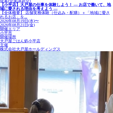
提案(企業課題型)
【小平店】大戸屋の仕事を体験しよう！ ― お店で働いて、地
域に愛される理由を考えよう ―
【全体概要】 店舗実務体験（仕込み・配膳）＋「地域に愛さ
れるお店」を...
2026年08月19日(水)〜
2026年08月21日(金)
開催エリア
小平市
開催場所
大戸屋ごはん処小平店
主催
株式会社大戸屋ホールディングス