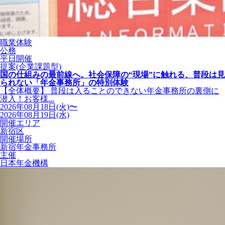
職業体験
公務
平日開催
提案(企業課題型)
国の仕組みの最前線へ。社会保障の“現場”に触れる、普段は見
られない「年金事務所」の特別体験
【全体概要】 普段は入ることのできない年金事務所の裏側に
潜入！お客様...
2026年08月18日(火)〜
2026年08月19日(水)
開催エリア
新宿区
開催場所
新宿年金事務所
主催
日本年金機構