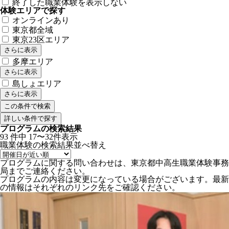
終了した職業体験を表示しない
体験エリアで探す
オンラインあり
東京都全域
東京23区エリア
さらに表示
多摩エリア
さらに表示
島しょエリア
さらに表示
詳しい条件で探す
プログラムの検索結果
93
件中
17〜32件表示
職業体験の検索結果
並べ替え
プログラムに関する問い合わせは、東京都中高生職業体験事務
局までご連絡ください。
プログラムの内容は変更になっている場合がございます。最新
の情報はそれぞれのリンク先をご確認ください。