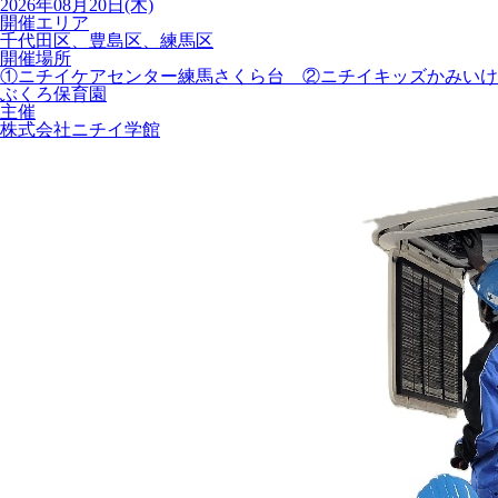
2026年08月20日(木)
開催エリア
千代田区、豊島区、練馬区
開催場所
①ニチイケアセンター練馬さくら台 ②ニチイキッズかみいけ
ぶくろ保育園
主催
株式会社ニチイ学館