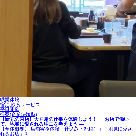
職業体験
宿泊,飲食サービス
平日開催
提案(企業課題型)
【新丸の内店】大戸屋の仕事を体験しよう！ ― お店で働い
て、地域に愛される理由を考えよう ―
【全体概要】 店舗実務体験（仕込み・配膳）＋「地域に愛さ
れるお店」を...