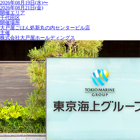
2026年08月19日(水)〜
2026年08月21日(金)
開催エリア
千代田区
開催場所
大戸屋ごはん処新丸の内センタービル店
主催
株式会社大戸屋ホールディングス