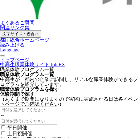
よくあるご質問
関連リンク集
文字サイズ・色合い
都庁総合ホームページ
読み上げる
Language
トップページ
中高生職業体験サイト Job EX
職業体験プログラム一覧
職業体験プログラム一覧
中高生が、都内の企業に訪問し、リアルな職業体験ができるプ
ログラムを紹介しています。
職業体験プログラムを探す
体験期間で探す
（あくまで期間になりますので実際に実施される日は各イベン
トページでご確認ください）
～
平日開催
土日祝開催