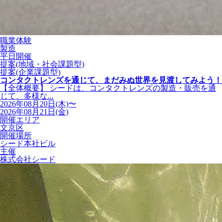
職業体験
製造
平日開催
提案(地域・社会課題型)
提案(企業課題型)
コンタクトレンズを通じて、まだみぬ世界を見渡してみよう！
【全体概要】 シードは、コンタクトレンズの製造・販売を通
じて、多様な...
2026年08月20日(木)〜
2026年08月21日(金)
開催エリア
文京区
開催場所
シード本社ビル
主催
株式会社シード