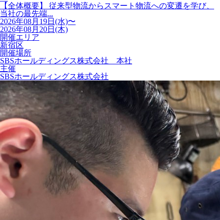
【全体概要】 従来型物流からスマート物流への変遷を学び、
当社の最先端...
2026年08月19日(水)〜
2026年08月20日(木)
開催エリア
新宿区
開催場所
SBSホールディングス株式会社 本社
主催
SBSホールディングス株式会社