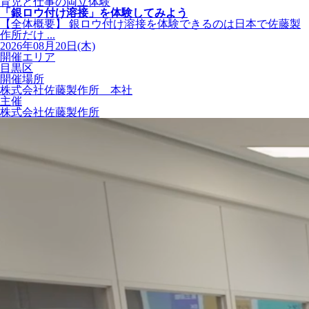
育児と仕事の両立体験
「銀ロウ付け溶接」を体験してみよう
【全体概要】 銀ロウ付け溶接を体験できるのは日本で佐藤製
作所だけ ...
2026年08月20日(木)
開催エリア
目黒区
開催場所
株式会社佐藤製作所 本社
主催
株式会社佐藤製作所