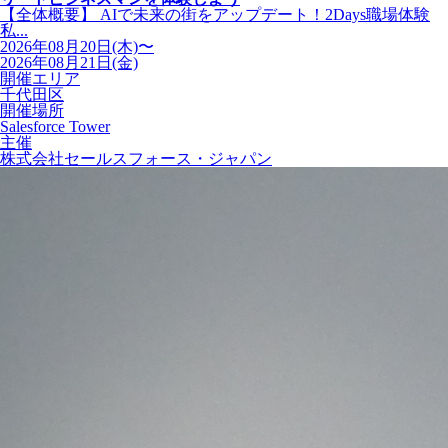
【全体概要】 AIで未来の街をアップデート！2Days職場体験
私...
2026年08月20日(木)〜
2026年08月21日(金)
開催エリア
千代田区
開催場所
Salesforce Tower
主催
株式会社セールスフォース・ジャパン