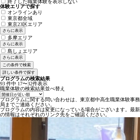
終了した職業体験を表示しない
体験エリアで探す
オンラインあり
東京都全域
東京23区エリア
さらに表示
多摩エリア
さらに表示
島しょエリア
さらに表示
詳しい条件で探す
プログラムの検索結果
93
件中
17〜32件表示
職業体験の検索結果
並べ替え
プログラムに関する問い合わせは、東京都中高生職業体験事務
局までご連絡ください。
プログラムの内容は変更になっている場合がございます。最新
の情報はそれぞれのリンク先をご確認ください。