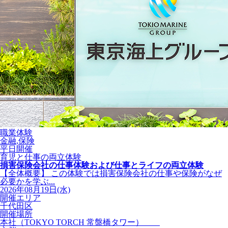
職業体験
金融,保険
平日開催
育児と仕事の両立体験
損害保険会社の仕事体験および仕事とライフの両立体験
【全体概要】 この体験では損害保険会社の仕事や保険がなぜ
必要かを学ぶ...
2026年08月19日(水)
開催エリア
千代田区
開催場所
本社（TOKYO TORCH 常盤橋タワー）