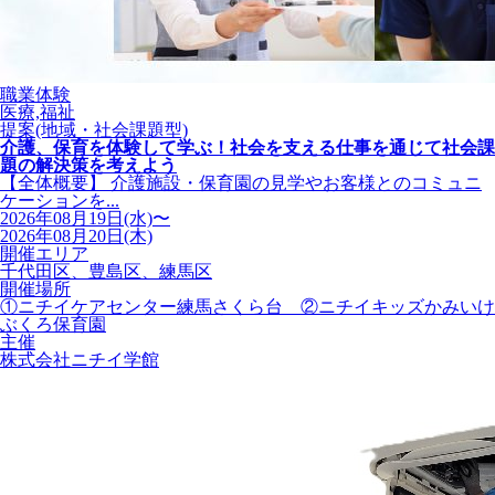
職業体験
医療,福祉
提案(地域・社会課題型)
介護、保育を体験して学ぶ！社会を支える仕事を通じて社会課
題の解決策を考えよう
【全体概要】 介護施設・保育園の見学やお客様とのコミュニ
ケーションを...
2026年08月19日(水)〜
2026年08月20日(木)
開催エリア
千代田区、豊島区、練馬区
開催場所
①ニチイケアセンター練馬さくら台 ②ニチイキッズかみいけ
ぶくろ保育園
主催
株式会社ニチイ学館