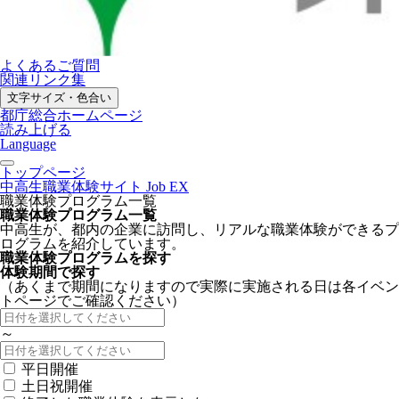
よくあるご質問
関連リンク集
文字サイズ・色合い
都庁総合ホームページ
読み上げる
Language
トップページ
中高生職業体験サイト Job EX
職業体験プログラム一覧
職業体験プログラム一覧
中高生が、都内の企業に訪問し、リアルな職業体験ができるプ
ログラムを紹介しています。
職業体験プログラムを探す
体験期間で探す
（あくまで期間になりますので実際に実施される日は各イベン
トページでご確認ください）
～
平日開催
土日祝開催