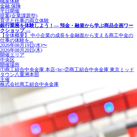
職業体験
金融,保険
平日開催
提案(企業課題型)
育児と仕事の両立体験
銀行業務を体験しよう！― 預金・融資から学ぶ商品企画ワー
クショップ ―
【全体概要】 中小企業の成長を金融面から支える商工中金の
仕事の体験を...
2026年08月19日(水)〜
2026年08月20日(木)
開催エリア
中央区
開催場所
①商工組合中央金庫 本店<br>②商工組合中央金庫 東京ミッド
タウン八重洲本部
主催
株式会社商工組合中央金庫