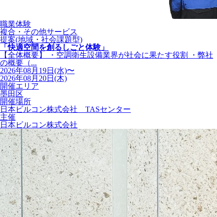
職業体験
複合・その他サービス
提案(地域・社会課題型)
「快適空間を創るしごと体験」
【全体概要】 ・空調衛生設備業界が社会に果たす役割 ・弊社
の概要（...
2026年08月19日(水)〜
2026年08月20日(木)
開催エリア
墨田区
開催場所
日本ビルコン株式会社 TASセンター
主催
日本ビルコン株式会社