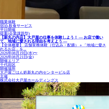
職業体験
宿泊,飲食サービス
平日開催
提案(企業課題型)
【新丸の内店】大戸屋の仕事を体験しよう！ ― お店で働い
て、地域に愛される理由を考えよう ―
【全体概要】 店舗実務体験（仕込み・配膳）＋「地域に愛さ
れるお店」を...
2026年08月19日(水)〜
2026年08月21日(金)
開催エリア
千代田区
開催場所
大戸屋ごはん処新丸の内センタービル店
主催
株式会社大戸屋ホールディングス