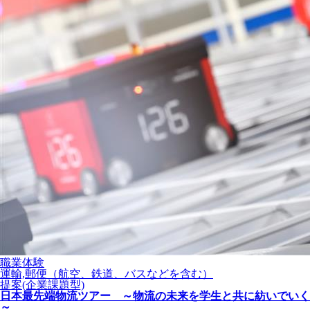
職業体験
運輸,郵便（航空、鉄道、バスなどを含む）
提案(企業課題型)
日本最先端物流ツアー ～物流の未来を学生と共に紡いでいく
～