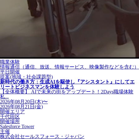
職業体験
情報通信（通信、放送、情報サービス、映像製作などを含む）
平日開催
提案(地域・社会課題型)
新時代の働き方：生成AIを駆使し『アシスタント』にしてエ
リートビジネスマンを体験しよう
【全体概要】 AIで未来の街をアップデート！2Days職場体験
私...
2026年08月20日(木)〜
2026年08月21日(金)
開催エリア
千代田区
開催場所
Salesforce Tower
主催
株式会社セールスフォース・ジャパン