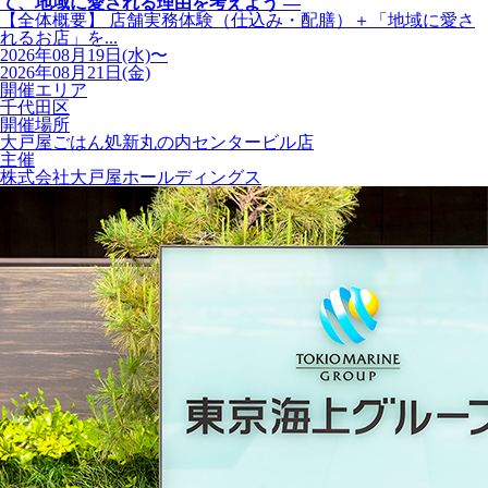
て、地域に愛される理由を考えよう ―
【全体概要】 店舗実務体験（仕込み・配膳）＋「地域に愛さ
れるお店」を...
2026年08月19日(水)〜
2026年08月21日(金)
開催エリア
千代田区
開催場所
大戸屋ごはん処新丸の内センタービル店
主催
株式会社大戸屋ホールディングス