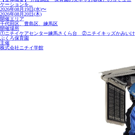
ケーションを...
2026年08月19日(水)〜
2026年08月20日(木)
開催エリア
千代田区、豊島区、練馬区
開催場所
①ニチイケアセンター練馬さくら台 ②ニチイキッズかみいけ
ぶくろ保育園
主催
株式会社ニチイ学館