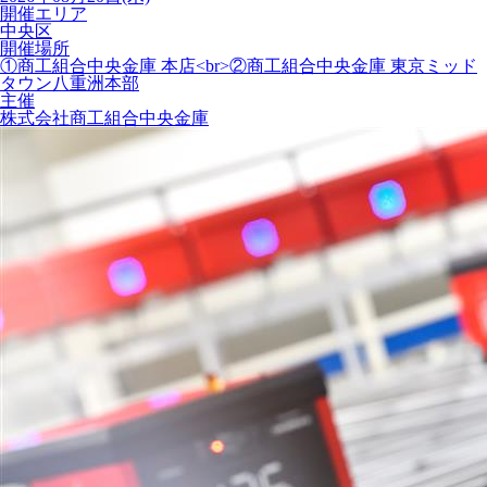
開催エリア
中央区
開催場所
①商工組合中央金庫 本店<br>②商工組合中央金庫 東京ミッド
タウン八重洲本部
主催
株式会社商工組合中央金庫