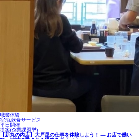
職業体験
宿泊,飲食サービス
平日開催
提案(企業課題型)
【新丸の内店】大戸屋の仕事を体験しよう！ ― お店で働い