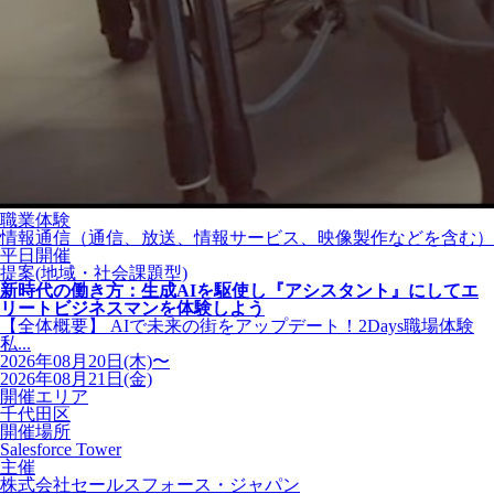
職業体験
情報通信（通信、放送、情報サービス、映像製作などを含む）
平日開催
提案(地域・社会課題型)
新時代の働き方：生成AIを駆使し『アシスタント』にしてエ
リートビジネスマンを体験しよう
【全体概要】 AIで未来の街をアップデート！2Days職場体験
私...
2026年08月20日(木)〜
2026年08月21日(金)
開催エリア
千代田区
開催場所
Salesforce Tower
主催
株式会社セールスフォース・ジャパン