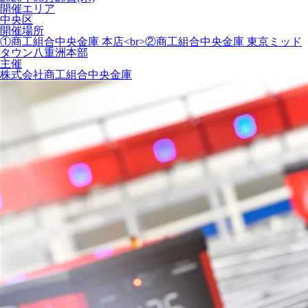
開催エリア
中央区
開催場所
①商工組合中央金庫 本店<br>②商工組合中央金庫 東京ミッド
タウン八重洲本部
主催
株式会社商工組合中央金庫