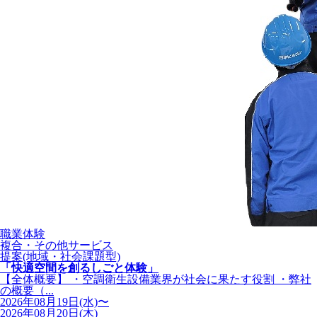
職業体験
複合・その他サービス
提案(地域・社会課題型)
「快適空間を創るしごと体験」
【全体概要】 ・空調衛生設備業界が社会に果たす役割 ・弊社
の概要（...
2026年08月19日(水)〜
2026年08月20日(木)