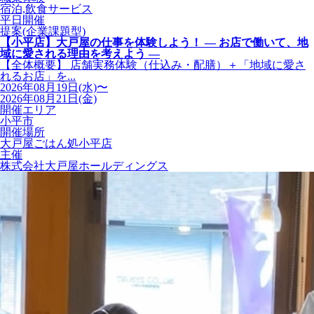
宿泊,飲食サービス
平日開催
提案(企業課題型)
【小平店】大戸屋の仕事を体験しよう！ ― お店で働いて、地
域に愛される理由を考えよう ―
【全体概要】 店舗実務体験（仕込み・配膳）＋「地域に愛さ
れるお店」を...
2026年08月19日(水)〜
2026年08月21日(金)
開催エリア
小平市
開催場所
大戸屋ごはん処小平店
主催
株式会社大戸屋ホールディングス