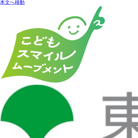
本文へ移動