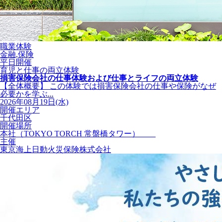
職業体験
金融,保険
平日開催
育児と仕事の両立体験
損害保険会社の仕事体験および仕事とライフの両立体験
【全体概要】 この体験では損害保険会社の仕事や保険がなぜ
必要かを学ぶ...
2026年08月19日(水)
開催エリア
千代田区
開催場所
本社（TOKYO TORCH 常盤橋タワー）
主催
東京海上日動火災保険株式会社