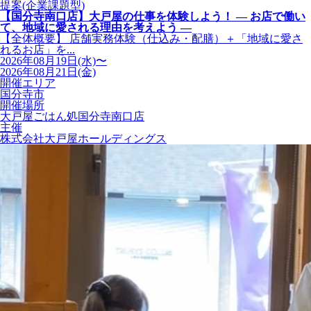
提案(企業課題型)
【国分寺南口店】大戸屋の仕事を体験しよう！ ― お店で働い
て、地域に愛される理由を考えよう ―
【全体概要】 店舗実務体験（仕込み・配膳）＋「地域に愛さ
れるお店」を...
2026年08月19日(水)〜
2026年08月21日(金)
開催エリア
国分寺市
開催場所
大戸屋ごはん処国分寺南口店
主催
株式会社大戸屋ホールディングス