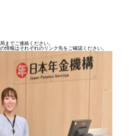
局までご連絡ください。
の情報はそれぞれのリンク先をご確認ください。