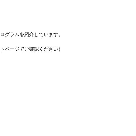
ログラムを紹介しています。
トページでご確認ください）