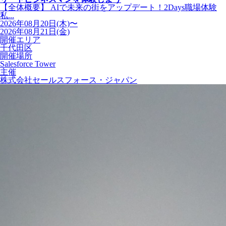
【全体概要】 AIで未来の街をアップデート！2Days職場体験
私...
2026年08月20日(木)〜
2026年08月21日(金)
開催エリア
千代田区
開催場所
Salesforce Tower
主催
株式会社セールスフォース・ジャパン