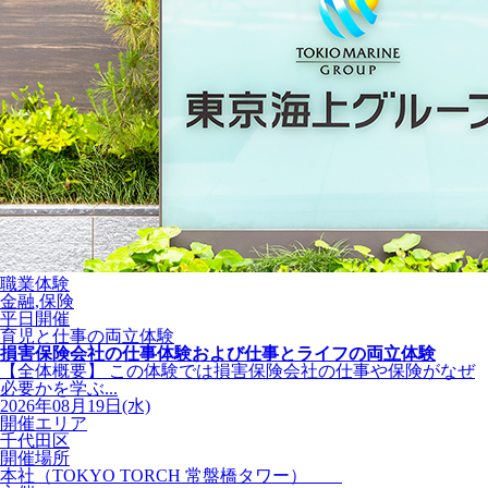
職業体験
金融,保険
平日開催
育児と仕事の両立体験
損害保険会社の仕事体験および仕事とライフの両立体験
【全体概要】 この体験では損害保険会社の仕事や保険がなぜ
必要かを学ぶ...
2026年08月19日(水)
開催エリア
千代田区
開催場所
本社（TOKYO TORCH 常盤橋タワー）