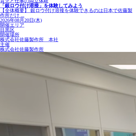
育児と仕事の両立体験
「銀ロウ付け溶接」を体験してみよう
【全体概要】 銀ロウ付け溶接を体験できるのは日本で佐藤製
作所だけ ...
2026年08月20日(木)
開催エリア
目黒区
開催場所
株式会社佐藤製作所 本社
主催
株式会社佐藤製作所