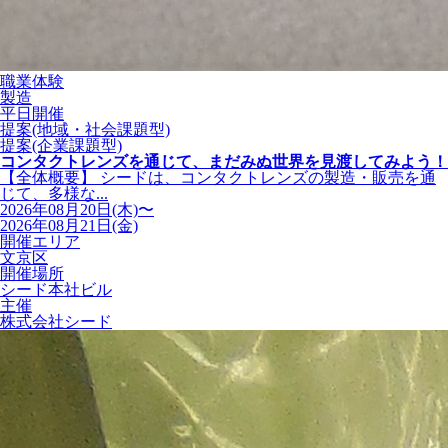
職業体験
製造
平日開催
提案(地域・社会課題型)
提案(企業課題型)
コンタクトレンズを通じて、まだみぬ世界を見渡してみよう！
【全体概要】 シードは、コンタクトレンズの製造・販売を通
じて、多様な...
2026年08月20日(木)〜
2026年08月21日(金)
開催エリア
文京区
開催場所
シード本社ビル
主催
株式会社シード