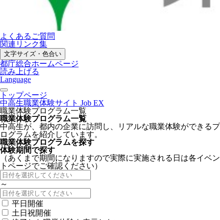
よくあるご質問
関連リンク集
文字サイズ・色合い
都庁総合ホームページ
読み上げる
Language
トップページ
中高生職業体験サイト Job EX
職業体験プログラム一覧
職業体験プログラム一覧
中高生が、都内の企業に訪問し、リアルな職業体験ができるプ
ログラムを紹介しています。
職業体験プログラムを探す
体験期間で探す
（あくまで期間になりますので実際に実施される日は各イベン
トページでご確認ください）
～
平日開催
土日祝開催