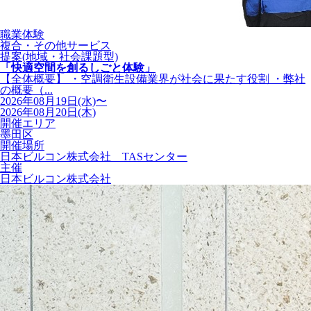
職業体験
複合・その他サービス
提案(地域・社会課題型)
「快適空間を創るしごと体験」
【全体概要】 ・空調衛生設備業界が社会に果たす役割 ・弊社
の概要（...
2026年08月19日(水)〜
2026年08月20日(木)
開催エリア
墨田区
開催場所
日本ビルコン株式会社 TASセンター
主催
日本ビルコン株式会社