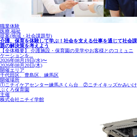
職業体験
医療,福祉
提案(地域・社会課題型)
介護、保育を体験して学ぶ！社会を支える仕事を通じて社会課
題の解決策を考えよう
【全体概要】 介護施設・保育園の見学やお客様とのコミュニ
ケーションを...
2026年08月19日(水)〜
2026年08月20日(木)
開催エリア
千代田区、豊島区、練馬区
開催場所
①ニチイケアセンター練馬さくら台 ②ニチイキッズかみいけ
ぶくろ保育園
主催
株式会社ニチイ学館