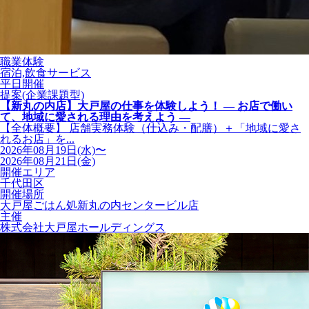
職業体験
宿泊,飲食サービス
平日開催
提案(企業課題型)
【新丸の内店】大戸屋の仕事を体験しよう！ ― お店で働い
て、地域に愛される理由を考えよう ―
【全体概要】 店舗実務体験（仕込み・配膳）＋「地域に愛さ
れるお店」を...
2026年08月19日(水)〜
2026年08月21日(金)
開催エリア
千代田区
開催場所
大戸屋ごはん処新丸の内センタービル店
主催
株式会社大戸屋ホールディングス