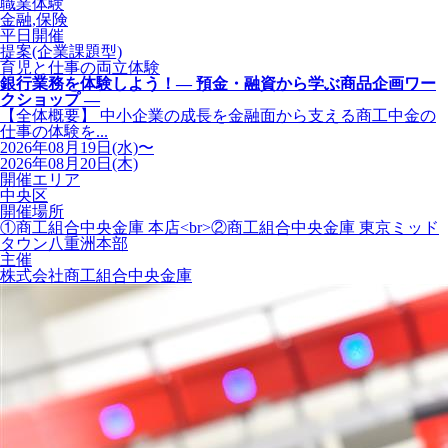
職業体験
金融,保険
平日開催
提案(企業課題型)
育児と仕事の両立体験
銀行業務を体験しよう！― 預金・融資から学ぶ商品企画ワー
クショップ ―
【全体概要】 中小企業の成長を金融面から支える商工中金の
仕事の体験を...
2026年08月19日(水)〜
2026年08月20日(木)
開催エリア
中央区
開催場所
①商工組合中央金庫 本店<br>②商工組合中央金庫 東京ミッド
タウン八重洲本部
主催
株式会社商工組合中央金庫