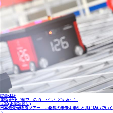
職業体験
運輸,郵便（航空、鉄道、バスなどを含む）
提案(企業課題型)
日本最先端物流ツアー ～物流の未来を学生と共に紡いでいく
～