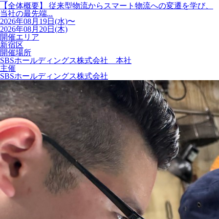
【全体概要】 従来型物流からスマート物流への変遷を学び、
当社の最先端...
2026年08月19日(水)〜
2026年08月20日(木)
開催エリア
新宿区
開催場所
SBSホールディングス株式会社 本社
主催
SBSホールディングス株式会社