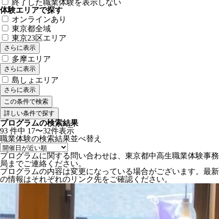
終了した職業体験を表示しない
体験エリアで探す
オンラインあり
東京都全域
東京23区エリア
さらに表示
多摩エリア
さらに表示
島しょエリア
さらに表示
詳しい条件で探す
プログラムの検索結果
93
件中
17〜32件表示
職業体験の検索結果
並べ替え
プログラムに関する問い合わせは、東京都中高生職業体験事務
局までご連絡ください。
プログラムの内容は変更になっている場合がございます。最新
の情報はそれぞれのリンク先をご確認ください。