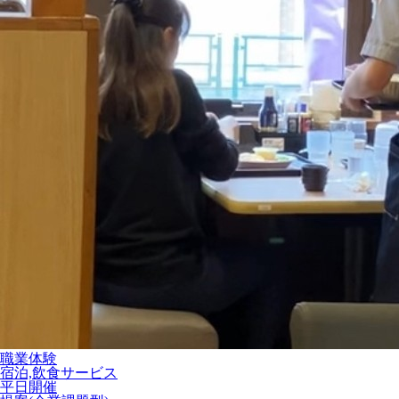
職業体験
宿泊,飲食サービス
平日開催