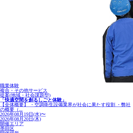
職業体験
複合・その他サービス
提案(地域・社会課題型)
「快適空間を創るしごと体験」
【全体概要】 ・空調衛生設備業界が社会に果たす役割 ・弊社
の概要（...
2026年08月19日(水)〜
2026年08月20日(木)
開催エリア
墨田区