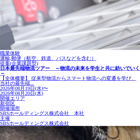
職業体験
運輸,郵便（航空、鉄道、バスなどを含む）
提案(企業課題型)
日本最先端物流ツアー ～物流の未来を学生と共に紡いでいく
～
【全体概要】 従来型物流からスマート物流への変遷を学び、
当社の最先端...
2026年08月19日(水)〜
2026年08月20日(木)
開催エリア
新宿区
開催場所
SBSホールディングス株式会社 本社
主催
SBSホールディングス株式会社