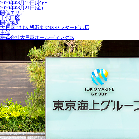
2026年08月19日(水)〜
2026年08月21日(金)
開催エリア
千代田区
開催場所
大戸屋ごはん処新丸の内センタービル店
主催
株式会社大戸屋ホールディングス