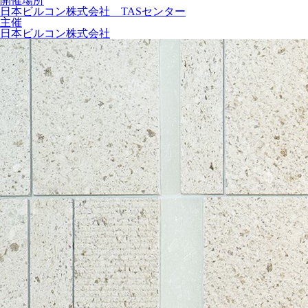
開催場所
日本ビルコン株式会社 TASセンター
主催
日本ビルコン株式会社