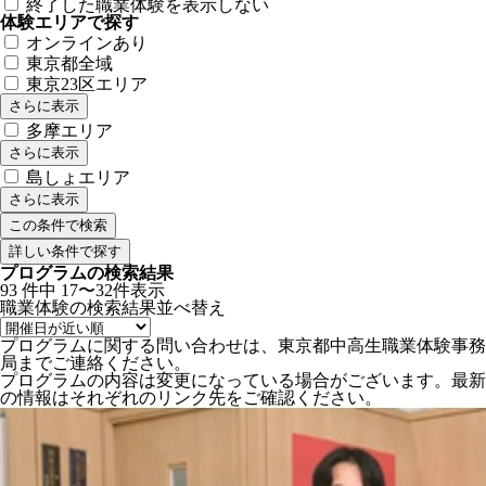
終了した職業体験を表示しない
体験エリアで探す
オンラインあり
東京都全域
東京23区エリア
さらに表示
多摩エリア
さらに表示
島しょエリア
さらに表示
詳しい条件で探す
プログラムの検索結果
93
件中
17〜32件表示
職業体験の検索結果
並べ替え
プログラムに関する問い合わせは、東京都中高生職業体験事務
局までご連絡ください。
プログラムの内容は変更になっている場合がございます。最新
の情報はそれぞれのリンク先をご確認ください。