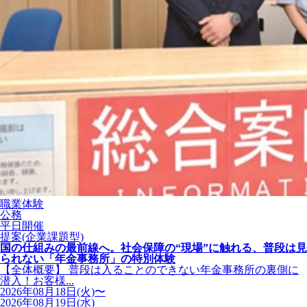
職業体験
公務
平日開催
提案(企業課題型)
国の仕組みの最前線へ。社会保障の“現場”に触れる、普段は見
られない「年金事務所」の特別体験
【全体概要】 普段は入ることのできない年金事務所の裏側に
潜入！お客様...
2026年08月18日(火)〜
2026年08月19日(水)