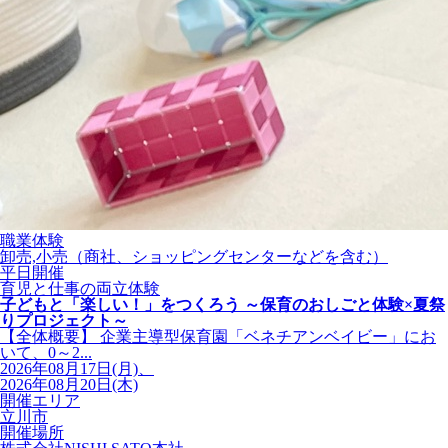
職業体験
卸売,小売（商社、ショッピングセンターなどを含む）
平日開催
育児と仕事の両立体験
子どもと「楽しい！」をつくろう ～保育のおしごと体験×夏祭
りプロジェクト～
【全体概要】 企業主導型保育園「ベネチアンベイビー」にお
いて、0～2...
2026年08月17日(月)、
2026年08月20日(木)
開催エリア
立川市
開催場所