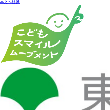
本文へ移動