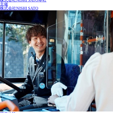
株式会社NISHI SATO本社
主催
株式会社NISHI SATO