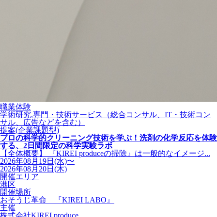
職業体験
学術研究,専門・技術サービス（総合コンサル、IT・技術コン
サル、広告などを含む）
提案(企業課題型)
プロの科学的クリーニング技術を学ぶ！洗剤の化学反応を体験
する、2日間限定の科学実験ラボ
【全体概要】 『KIREI produceの掃除』は一般的なイメージ...
2026年08月19日(水)〜
2026年08月20日(木)
開催エリア
港区
開催場所
おそうじ革命 『KIREI LABO』
主催
株式会社KIREI produce