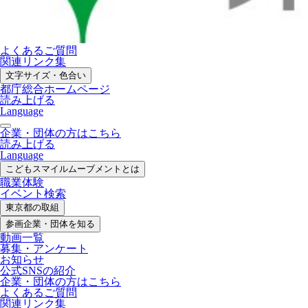
よくあるご質問
関連リンク集
文字サイズ・色合い
都庁総合ホームページ
読み上げる
Language
企業・団体の方はこちら
読み上げる
Language
こどもスマイル
ムーブメントとは
職業体験
イベント検索
東京都の取組
参画企業・
団体を知る
動画一覧
募集・
アンケート
お知らせ
公式SNS
の紹介
企業・団体の方
はこちら
よくあるご質問
関連リンク集