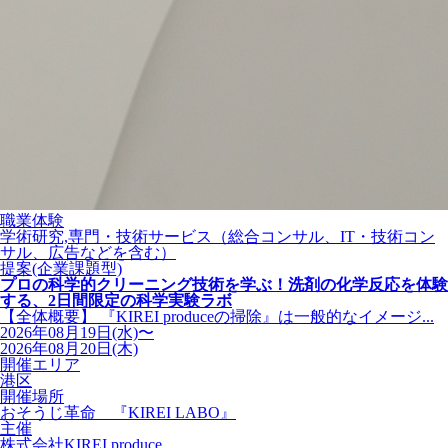
職業体験
学術研究,専門・技術サービス（総合コンサル、IT・技術コン
サル、広告などを含む）
提案(企業課題型)
プロの科学的クリーニング技術を学ぶ！洗剤の化学反応を体験
する、2日間限定の科学実験ラボ
【全体概要】 『KIREI produceの掃除』は一般的なイメージ...
2026年08月19日(水)〜
2026年08月20日(木)
開催エリア
港区
開催場所
おそうじ革命 『KIREI LABO』
主催
株式会社KIREI produce