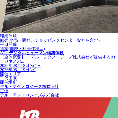
職業体験
卸売,小売（商社、ショッピングセンターなどを含む）
平日開催
提案(地域・社会課題型)
AI・デジタルヒューマン構築体験
【全体概要】 ・デル・テクノロジーズ株式会社が提供するAI
ビジネスの...
2026年08月18日(火)〜
2026年08月19日(水)
開催エリア
千代田区
開催場所
デル・テクノロジーズ株式会社
主催
デル・テクノロジーズ株式会社