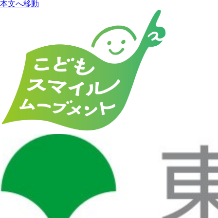
本文へ移動