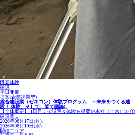
職業体験
建設
平日開催
提案(企業課題型)
総合建設業（ゼネコン）体験プログラム ～未来をつくる建
設！ 体験、そして、皆で議論‼
【全体概要】 1日目：≪説明＆体験＆提案＠本社（土木）≫ ①
建設業...
2026年08月17日(月)、
2026年08月19日(水)
開催エリア