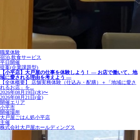
職業体験
宿泊,飲食サービス
平日開催
提案(企業課題型)
【小平店】大戸屋の仕事を体験しよう！ ― お店で働いて、地
域に愛される理由を考えよう ―
【全体概要】 店舗実務体験（仕込み・配膳）＋「地域に愛さ
れるお店」を...
2026年08月19日(水)〜
2026年08月21日(金)
開催エリア
小平市
開催場所
大戸屋ごはん処小平店
主催
株式会社大戸屋ホールディングス