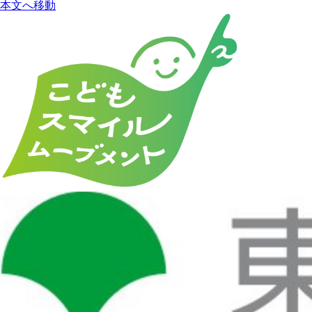
本文へ移動