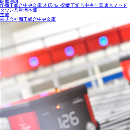
開催場所
①商工組合中央金庫 本店<br>②商工組合中央金庫 東京ミッド
タウン八重洲本部
主催
株式会社商工組合中央金庫