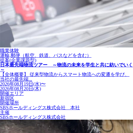
職業体験
運輸,郵便（航空、鉄道、バスなどを含む）
提案(企業課題型)
日本最先端物流ツアー ～物流の未来を学生と共に紡いでいく
～
【全体概要】 従来型物流からスマート物流への変遷を学び、
当社の最先端...
2026年08月19日(水)〜
2026年08月20日(木)
開催エリア
新宿区
開催場所
SBSホールディングス株式会社 本社
主催
SBSホールディングス株式会社