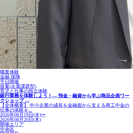
職業体験
金融,保険
平日開催
提案(企業課題型)
育児と仕事の両立体験
銀行業務を体験しよう！― 預金・融資から学ぶ商品企画ワー
クショップ ―
【全体概要】 中小企業の成長を金融面から支える商工中金の
仕事の体験を...
2026年08月19日(水)〜
2026年08月20日(木)
開催エリア
中央区