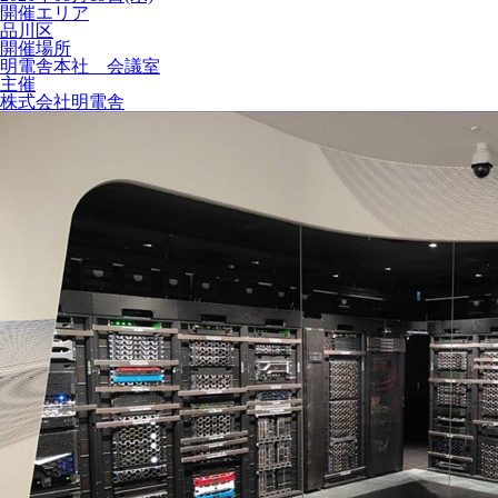
開催エリア
品川区
開催場所
明電舎本社 会議室
主催
株式会社明電舎