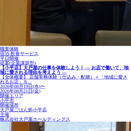
職業体験
宿泊,飲食サービス
平日開催
提案(企業課題型)
【小平店】大戸屋の仕事を体験しよう！ ― お店で働いて、地
域に愛される理由を考えよう ―
【全体概要】 店舗実務体験（仕込み・配膳）＋「地域に愛さ
れるお店」を...
2026年08月19日(水)〜
2026年08月21日(金)
開催エリア
小平市
開催場所
大戸屋ごはん処小平店
主催
株式会社大戸屋ホールディングス