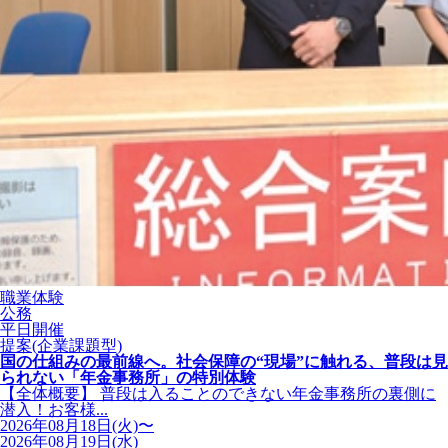
職業体験
公務
平日開催
提案(企業課題型)
国の仕組みの最前線へ。社会保障の“現場”に触れる、普段は見
られない「年金事務所」の特別体験
【全体概要】 普段は入ることのできない年金事務所の裏側に
潜入！お客様...
2026年08月18日(火)〜
2026年08月19日(水)