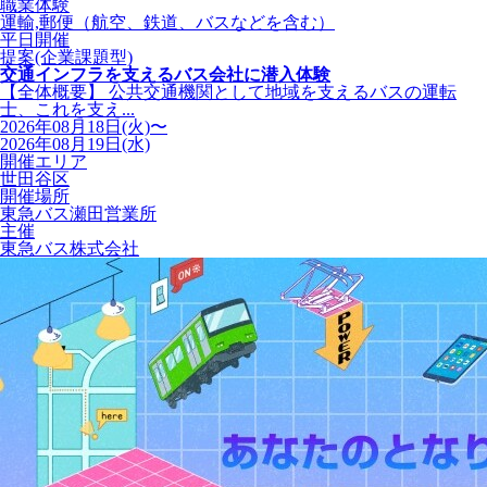
職業体験
運輸,郵便（航空、鉄道、バスなどを含む）
平日開催
提案(企業課題型)
交通インフラを支えるバス会社に潜入体験
【全体概要】 公共交通機関として地域を支えるバスの運転
士、これを支え...
2026年08月18日(火)〜
2026年08月19日(水)
開催エリア
世田谷区
開催場所
東急バス瀬田営業所
主催
東急バス株式会社