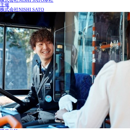
株式会社NISHI SATO本社
主催
株式会社NISHI SATO