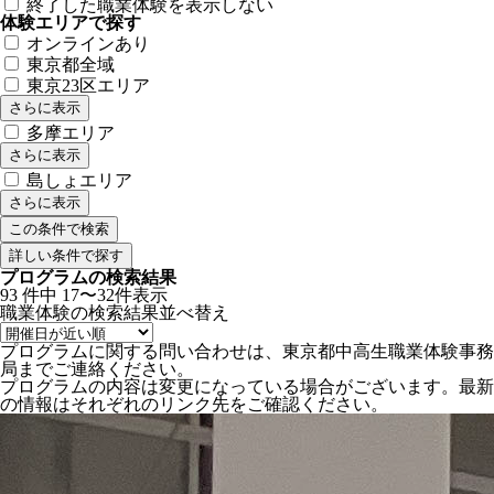
終了した職業体験を表示しない
体験エリアで探す
オンラインあり
東京都全域
東京23区エリア
さらに表示
多摩エリア
さらに表示
島しょエリア
さらに表示
詳しい条件で探す
プログラムの検索結果
93
件中
17〜32件表示
職業体験の検索結果
並べ替え
プログラムに関する問い合わせは、東京都中高生職業体験事務
局までご連絡ください。
プログラムの内容は変更になっている場合がございます。最新
の情報はそれぞれのリンク先をご確認ください。