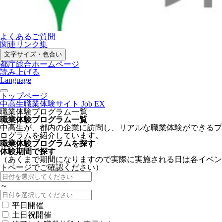
よくあるご質問
関連リンク集
文字サイズ・色合い
都庁総合ホームページ
読み上げる
Language
トップページ
中高生職業体験サイト Job EX
職業体験プログラム一覧
職業体験プログラム一覧
中高生が、都内の企業に訪問し、リアルな職業体験ができるプ
ログラムを紹介しています。
職業体験プログラムを探す
体験期間で探す
（あくまで期間になりますので実際に実施される日は各イベン
トページでご確認ください）
～
平日開催
土日祝開催