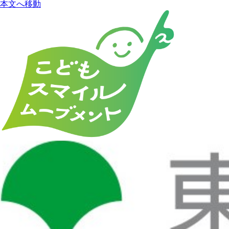
本文へ移動