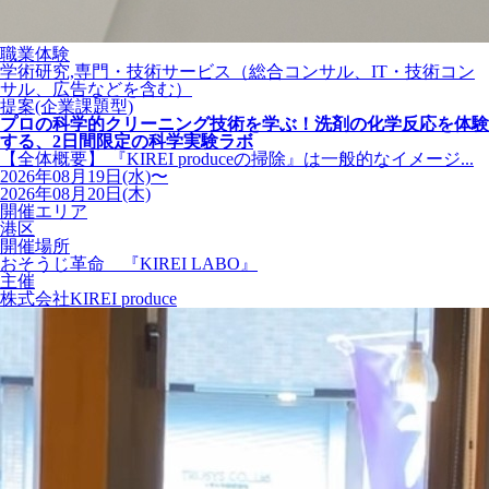
職業体験
学術研究,専門・技術サービス（総合コンサル、IT・技術コン
サル、広告などを含む）
提案(企業課題型)
プロの科学的クリーニング技術を学ぶ！洗剤の化学反応を体験
する、2日間限定の科学実験ラボ
【全体概要】 『KIREI produceの掃除』は一般的なイメージ...
2026年08月19日(水)〜
2026年08月20日(木)
開催エリア
港区
開催場所
おそうじ革命 『KIREI LABO』
主催
株式会社KIREI produce