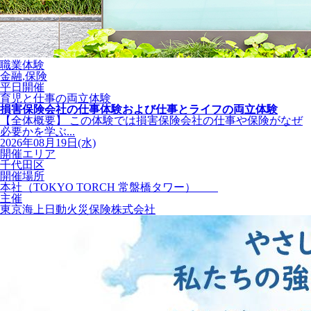
職業体験
金融,保険
平日開催
育児と仕事の両立体験
損害保険会社の仕事体験および仕事とライフの両立体験
【全体概要】 この体験では損害保険会社の仕事や保険がなぜ
必要かを学ぶ...
2026年08月19日(水)
開催エリア
千代田区
開催場所
本社（TOKYO TORCH 常盤橋タワー）
主催
東京海上日動火災保険株式会社