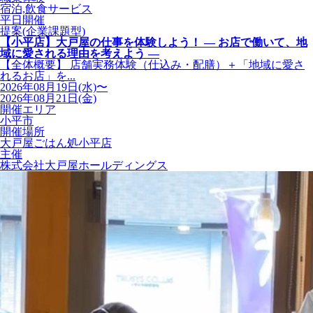
宿泊,飲食サービス
平日開催
提案(企業課題型)
【小平店】大戸屋の仕事を体験しよう！ ― お店で働いて、地
域に愛される理由を考えよう ―
【全体概要】 店舗実務体験（仕込み・配膳）＋「地域に愛さ
れるお店」を...
2026年08月19日(水)〜
2026年08月21日(金)
開催エリア
小平市
開催場所
大戸屋ごはん処小平店
主催
株式会社大戸屋ホールディングス