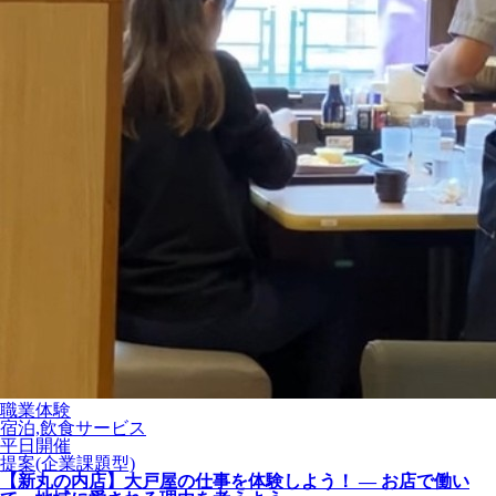
職業体験
宿泊,飲食サービス
平日開催
提案(企業課題型)
【新丸の内店】大戸屋の仕事を体験しよう！ ― お店で働い