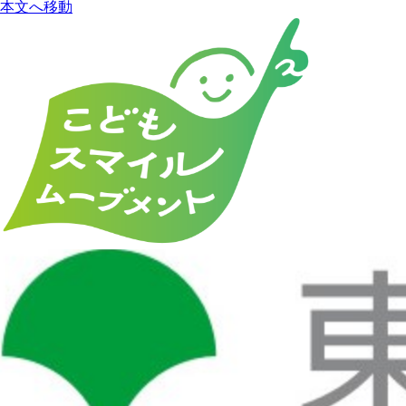
本文へ移動