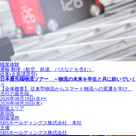
職業体験
運輸,郵便（航空、鉄道、バスなどを含む）
提案(企業課題型)
日本最先端物流ツアー ～物流の未来を学生と共に紡いでいく
～
【全体概要】 従来型物流からスマート物流への変遷を学び、
当社の最先端...
2026年08月19日(水)〜
2026年08月20日(木)
開催エリア
新宿区
開催場所
SBSホールディングス株式会社 本社
主催
SBSホールディングス株式会社