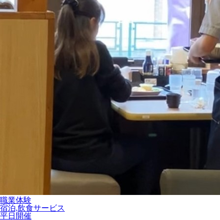
職業体験
宿泊,飲食サービス
平日開催