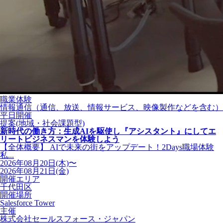
職業体験
情報通信（通信、放送、情報サービス、映像製作などを含む）
平日開催
提案(地域・社会課題型)
新時代の働き方：生成AIを駆使し『アシスタント』にしてエ
リートビジネスマンを体験しよう
【全体概要】 AIで未来の街をアップデート！2Days職場体験
私...
2026年08月20日(木)〜
2026年08月21日(金)
開催エリア
千代田区
開催場所
Salesforce Tower
主催
株式会社セールスフォース・ジャパン