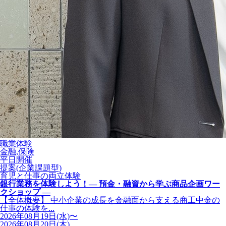
職業体験
金融,保険
平日開催
提案(企業課題型)
育児と仕事の両立体験
銀行業務を体験しよう！― 預金・融資から学ぶ商品企画ワー
クショップ ―
【全体概要】 中小企業の成長を金融面から支える商工中金の
仕事の体験を...
2026年08月19日(水)〜
2026年08月20日(木)