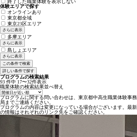
終了した職業体験を表示しない
体験エリアで探す
オンラインあり
東京都全域
東京23区エリア
さらに表示
多摩エリア
さらに表示
島しょエリア
さらに表示
詳しい条件で探す
プログラムの検索結果
93
件中
17〜32件表示
職業体験の検索結果
並べ替え
プログラムに関する問い合わせは、東京都中高生職業体験事務
局までご連絡ください。
プログラムの内容は変更になっている場合がございます。最新
の情報はそれぞれのリンク先をご確認ください。