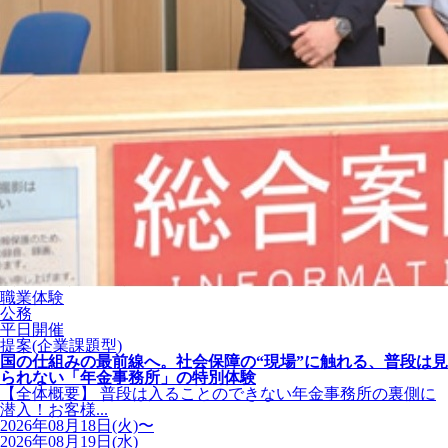
職業体験
公務
平日開催
提案(企業課題型)
国の仕組みの最前線へ。社会保障の“現場”に触れる、普段は見
られない「年金事務所」の特別体験
【全体概要】 普段は入ることのできない年金事務所の裏側に
潜入！お客様...
2026年08月18日(火)〜
2026年08月19日(水)