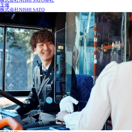
株式会社NISHI SATO本社
主催
株式会社NISHI SATO