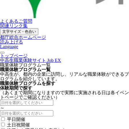
よくあるご質問
関連リンク集
文字サイズ・色合い
都庁総合ホームページ
読み上げる
Language
トップページ
中高生職業体験サイト Job EX
職業体験プログラム一覧
職業体験プログラム一覧
中高生が、都内の企業に訪問し、リアルな職業体験ができるプ
ログラムを紹介しています。
職業体験プログラムを探す
体験期間で探す
（あくまで期間になりますので実際に実施される日は各イベン
トページでご確認ください）
～
平日開催
土日祝開催