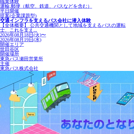
職業体験
運輸,郵便（航空、鉄道、バスなどを含む）
平日開催
提案(企業課題型)
交通インフラを支えるバス会社に潜入体験
【全体概要】 公共交通機関として地域を支えるバスの運転
士、これを支え...
2026年08月18日(火)〜
2026年08月19日(水)
開催エリア
世田谷区
開催場所
東急バス瀬田営業所
主催
東急バス株式会社