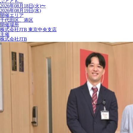
ぶととも...
2026年08月18日(火)〜
2026年08月19日(水)
開催エリア
千代田区、港区
開催場所
株式会社JTB 東京中央支店
主催
株式会社JTB