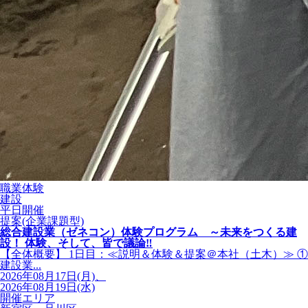
職業体験
建設
平日開催
提案(企業課題型)
総合建設業（ゼネコン）体験プログラム ～未来をつくる建
設！ 体験、そして、皆で議論‼
【全体概要】 1日目：≪説明＆体験＆提案＠本社（土木）≫ ①
建設業...
2026年08月17日(月)、
2026年08月19日(水)
開催エリア