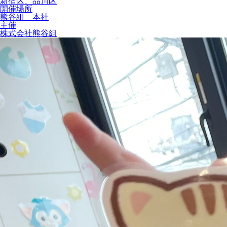
新宿区、品川区
開催場所
熊谷組 本社
主催
株式会社熊谷組