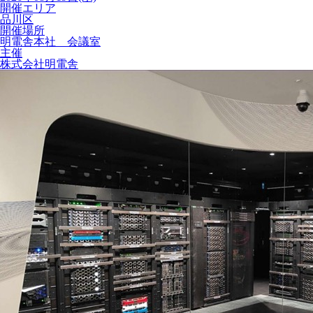
開催エリア
品川区
開催場所
明電舎本社 会議室
主催
株式会社明電舎