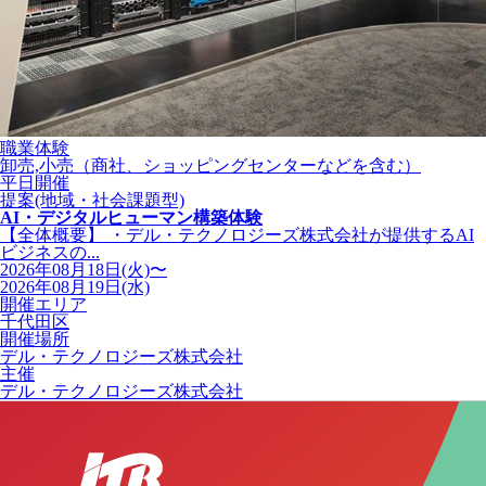
職業体験
卸売,小売（商社、ショッピングセンターなどを含む）
平日開催
提案(地域・社会課題型)
AI・デジタルヒューマン構築体験
【全体概要】 ・デル・テクノロジーズ株式会社が提供するAI
ビジネスの...
2026年08月18日(火)〜
2026年08月19日(水)
開催エリア
千代田区
開催場所
デル・テクノロジーズ株式会社
主催
デル・テクノロジーズ株式会社