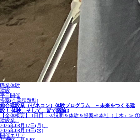
職業体験
建設
平日開催
提案(企業課題型)
総合建設業（ゼネコン）体験プログラム ～未来をつくる建
設！ 体験、そして、皆で議論‼
【全体概要】 1日目：≪説明＆体験＆提案＠本社（土木）≫ ①
建設業...
2026年08月17日(月)、
2026年08月19日(水)
開催エリア