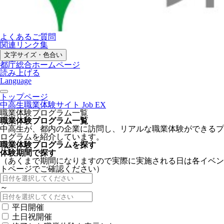
よくあるご質問
関連リンク集
文字サイズ・色合い
都庁総合ホームページ
読み上げる
Language
トップページ
中高生職業体験サイト Job EX
職業体験プログラム一覧
職業体験プログラム一覧
中高生が、都内の企業に訪問し、リアルな職業体験ができるプ
ログラムを紹介しています。
職業体験プログラムを探す
体験期間で探す
（あくまで期間になりますので実際に実施される日は各イベン
トページでご確認ください）
～
平日開催
土日祝開催