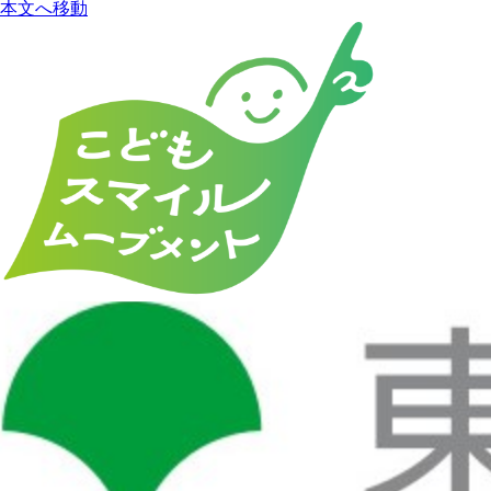
本文へ移動