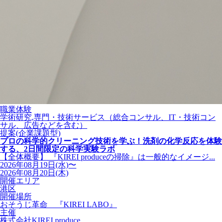
職業体験
学術研究,専門・技術サービス（総合コンサル、IT・技術コン
サル、広告などを含む）
提案(企業課題型)
プロの科学的クリーニング技術を学ぶ！洗剤の化学反応を体験
する、2日間限定の科学実験ラボ
【全体概要】 『KIREI produceの掃除』は一般的なイメージ...
2026年08月19日(水)〜
2026年08月20日(木)
開催エリア
港区
開催場所
おそうじ革命 『KIREI LABO』
主催
株式会社KIREI produce