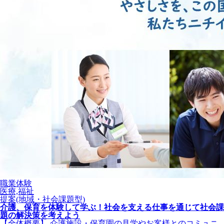
職業体験
医療,福祉
提案(地域・社会課題型)
介護、保育を体験して学ぶ！社会を支える仕事を通じて社会課
題の解決策を考えよう
【全体概要】 介護施設・保育園の見学やお客様とのコミュニ