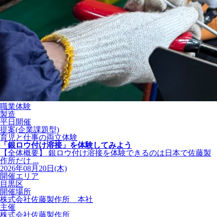
職業体験
製造
平日開催
提案(企業課題型)
育児と仕事の両立体験
「銀ロウ付け溶接」を体験してみよう
【全体概要】 銀ロウ付け溶接を体験できるのは日本で佐藤製
作所だけ ...
2026年08月20日(木)
開催エリア
目黒区
開催場所
株式会社佐藤製作所 本社
主催
株式会社佐藤製作所