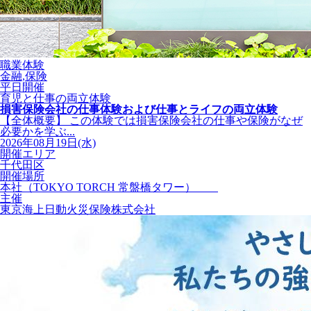
職業体験
金融,保険
平日開催
育児と仕事の両立体験
損害保険会社の仕事体験および仕事とライフの両立体験
【全体概要】 この体験では損害保険会社の仕事や保険がなぜ
必要かを学ぶ...
2026年08月19日(水)
開催エリア
千代田区
開催場所
本社（TOKYO TORCH 常盤橋タワー）
主催
東京海上日動火災保険株式会社