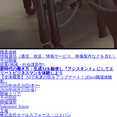
職業体験
情報通信（通信、放送、情報サービス、映像製作などを含む）
平日開催
提案(地域・社会課題型)
新時代の働き方：生成AIを駆使し『アシスタント』にしてエ
リートビジネスマンを体験しよう
【全体概要】 AIで未来の街をアップデート！2Days職場体験
私...
2026年08月20日(木)〜
2026年08月21日(金)
開催エリア
千代田区
開催場所
Salesforce Tower
主催
株式会社セールスフォース・ジャパン