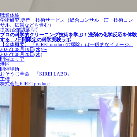
職業体験
学術研究,専門・技術サービス（総合コンサル、IT・技術コン
サル、広告などを含む）
提案(企業課題型)
プロの科学的クリーニング技術を学ぶ！洗剤の化学反応を体験
する、2日間限定の科学実験ラボ
【全体概要】 『KIREI produceの掃除』は一般的なイメージ...
2026年08月19日(水)〜
2026年08月20日(木)
開催エリア
港区
開催場所
おそうじ革命 『KIREI LABO』
主催
株式会社KIREI produce