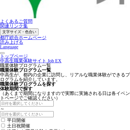
よくあるご質問
関連リンク集
文字サイズ・色合い
都庁総合ホームページ
読み上げる
Language
トップページ
中高生職業体験サイト Job EX
職業体験プログラム一覧
職業体験プログラム一覧
中高生が、都内の企業に訪問し、リアルな職業体験ができるプ
ログラムを紹介しています。
職業体験プログラムを探す
体験期間で探す
（あくまで期間になりますので実際に実施される日は各イベン
トページでご確認ください）
～
平日開催
土日祝開催