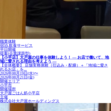
職業体験
宿泊,飲食サービス
平日開催
提案(企業課題型)
【小平店】大戸屋の仕事を体験しよう！ ― お店で働いて、地
域に愛される理由を考えよう ―
【全体概要】 店舗実務体験（仕込み・配膳）＋「地域に愛さ
れるお店」を...
2026年08月19日(水)〜
2026年08月21日(金)
開催エリア
小平市
開催場所
大戸屋ごはん処小平店
主催
株式会社大戸屋ホールディングス