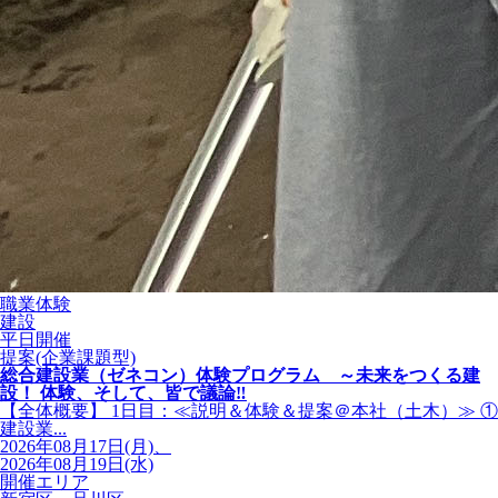
職業体験
建設
平日開催
提案(企業課題型)
総合建設業（ゼネコン）体験プログラム ～未来をつくる建
設！ 体験、そして、皆で議論‼
【全体概要】 1日目：≪説明＆体験＆提案＠本社（土木）≫ ①
建設業...
2026年08月17日(月)、
2026年08月19日(水)
開催エリア