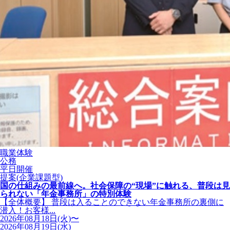
職業体験
公務
平日開催
提案(企業課題型)
国の仕組みの最前線へ。社会保障の“現場”に触れる、普段は見
られない「年金事務所」の特別体験
【全体概要】 普段は入ることのできない年金事務所の裏側に
潜入！お客様...
2026年08月18日(火)〜
2026年08月19日(水)