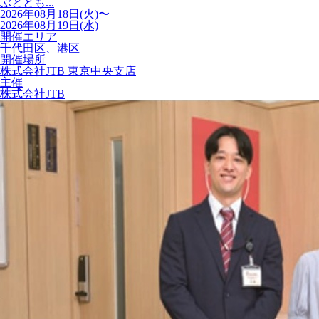
ぶととも...
2026年08月18日(火)〜
2026年08月19日(水)
開催エリア
千代田区、港区
開催場所
株式会社JTB 東京中央支店
主催
株式会社JTB