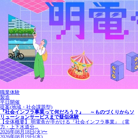
職業体験
製造
平日開催
提案(地域・社会課題型)
『社会インフラ事業って何だろう？』 ～ものづくりからソ
リューションサービスまで疑似体験
【全体概要】 明電舎が手がける『社会インフラ事業』（電
力・上下水道分...
2026年08月18日(火)〜
2026年08月19日(水)