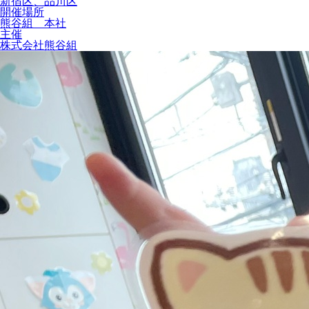
新宿区、品川区
開催場所
熊谷組 本社
主催
株式会社熊谷組