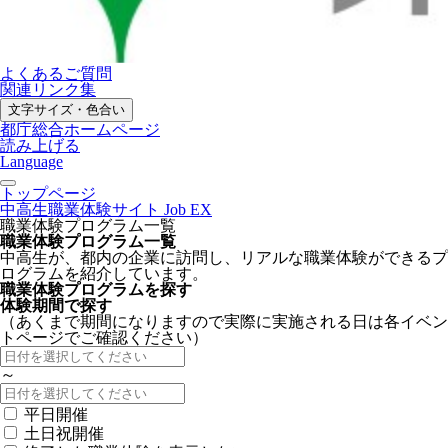
よくあるご質問
関連リンク集
文字サイズ・色合い
都庁総合ホームページ
読み上げる
Language
トップページ
中高生職業体験サイト Job EX
職業体験プログラム一覧
職業体験プログラム一覧
中高生が、都内の企業に訪問し、リアルな職業体験ができるプ
ログラムを紹介しています。
職業体験プログラムを探す
体験期間で探す
（あくまで期間になりますので実際に実施される日は各イベン
トページでご確認ください）
～
平日開催
土日祝開催