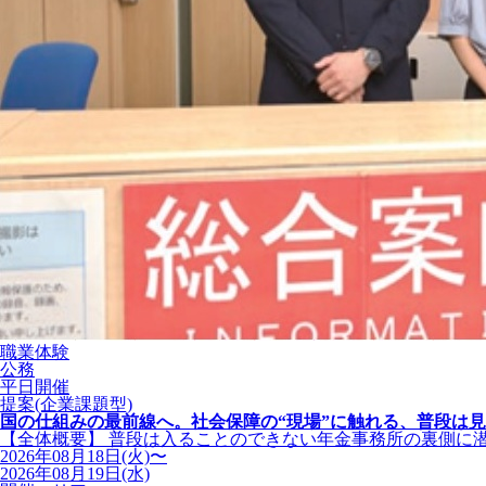
職業体験
公務
平日開催
提案(企業課題型)
国の仕組みの最前線へ。社会保障の“現場”に触れる、普段は
【全体概要】 普段は入ることのできない年金事務所の裏側に潜入
2026年08月18日(火)〜
2026年08月19日(水)