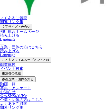
よくあるご質問
関連リンク集
文字サイズ・色合い
都庁総合ホームページ
読み上げる
Language
企業・団体の方はこちら
読み上げる
Language
こどもスマイル
ムーブメントとは
職業体験
イベント検索
東京都の取組
参画企業・
団体を知る
動画一覧
募集・
アンケート
お知らせ
公式SNS
の紹介
企業・団体の方
はこちら
よくあるご質問
関連リンク集