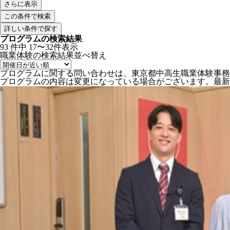
さらに表示
詳しい条件で探す
プログラムの検索結果
93
件中
17〜32件表示
職業体験の検索結果
並べ替え
プログラムに関する問い合わせは、東京都中高生職業体験事務
プログラムの内容は変更になっている場合がございます。最新