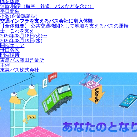
職業体験
運輸,郵便（航空、鉄道、バスなどを含む）
平日開催
提案(企業課題型)
交通インフラを支えるバス会社に潜入体験
【全体概要】 公共交通機関として地域を支えるバスの運転
士、これを支え...
2026年08月18日(火)〜
2026年08月19日(水)
開催エリア
世田谷区
開催場所
東急バス瀬田営業所
主催
東急バス株式会社