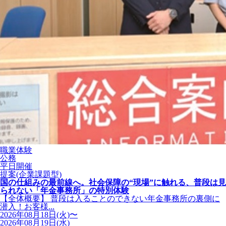
職業体験
公務
平日開催
提案(企業課題型)
国の仕組みの最前線へ。社会保障の“現場”に触れる、普段は見
られない「年金事務所」の特別体験
【全体概要】 普段は入ることのできない年金事務所の裏側に
潜入！お客様...
2026年08月18日(火)〜
2026年08月19日(水)