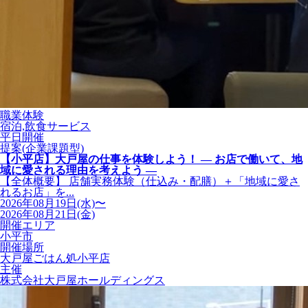
職業体験
宿泊,飲食サービス
平日開催
提案(企業課題型)
【小平店】大戸屋の仕事を体験しよう！ ― お店で働いて、地
域に愛される理由を考えよう ―
【全体概要】 店舗実務体験（仕込み・配膳）＋「地域に愛さ
れるお店」を...
2026年08月19日(水)〜
2026年08月21日(金)
開催エリア
小平市
開催場所
大戸屋ごはん処小平店
主催
株式会社大戸屋ホールディングス