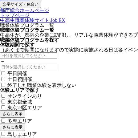
文字サイズ・色合い
都庁総合ホームページ
トップページ
中高生職業体験サイト Job EX
職業体験プログラム一覧
職業体験プログラム一覧
中高生が、都内の企業に訪問し、リアルな職業体験ができるプ
職業体験プログラムを探す
体験期間で探す
（あくまで期間になりますので実際に実施される日は各イベン
～
平日開催
土日祝開催
終了した職業体験を表示しない
体験エリアで探す
オンラインあり
東京都全域
東京23区エリア
さらに表示
多摩エリア
さらに表示
島しょエリア