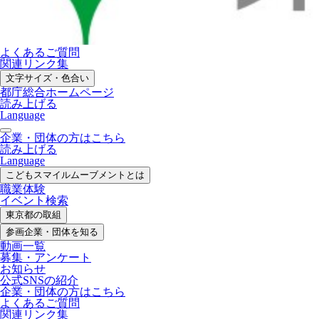
よくあるご質問
関連リンク集
文字サイズ・色合い
都庁総合ホームページ
読み上げる
Language
企業・団体の方はこちら
読み上げる
Language
こどもスマイル
ムーブメントとは
職業体験
イベント検索
東京都の取組
参画企業・
団体を知る
動画一覧
募集・
アンケート
お知らせ
公式SNS
の紹介
企業・団体の方
はこちら
よくあるご質問
関連リンク集