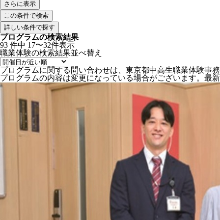
さらに表示
詳しい条件で探す
プログラムの検索結果
93
件中
17〜32件表示
職業体験の検索結果
並べ替え
プログラムに関する問い合わせは、東京都中高生職業体験事務
プログラムの内容は変更になっている場合がございます。最新