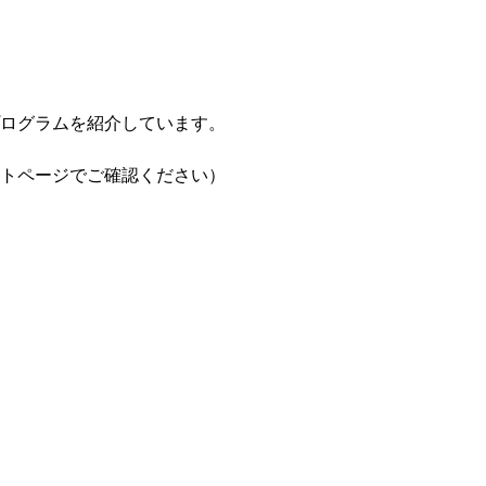
ログラムを紹介しています。
トページでご確認ください）