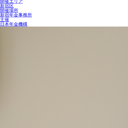
開催エリア
新宿区
開催場所
新宿年金事務所
主催
日本年金機構