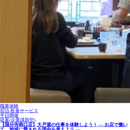
職業体験
宿泊,飲食サービス
平日開催
提案(企業課題型)
【国分寺南口店】大戸屋の仕事を体験しよう！ ― お店で働い
て、地域に愛される理由を考えよう ―