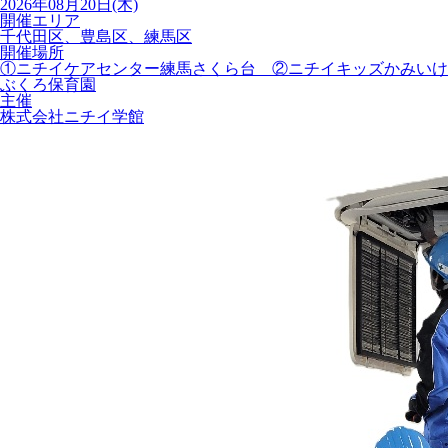
2026年08月20日(木)
開催エリア
千代田区、豊島区、練馬区
開催場所
①ニチイケアセンター練馬さくら台 ②ニチイキッズかみいけ
ぶくろ保育園
主催
株式会社ニチイ学館