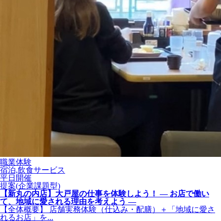
職業体験
宿泊,飲食サービス
平日開催
提案(企業課題型)
【新丸の内店】大戸屋の仕事を体験しよう！ ― お店で働い
て、地域に愛される理由を考えよう ―
【全体概要】 店舗実務体験（仕込み・配膳）＋「地域に愛さ
れるお店」を...