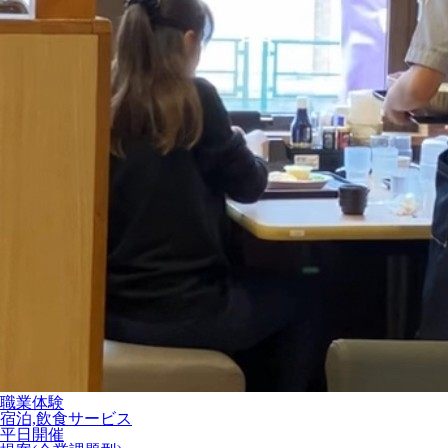
職業体験
宿泊,飲食サービス
平日開催