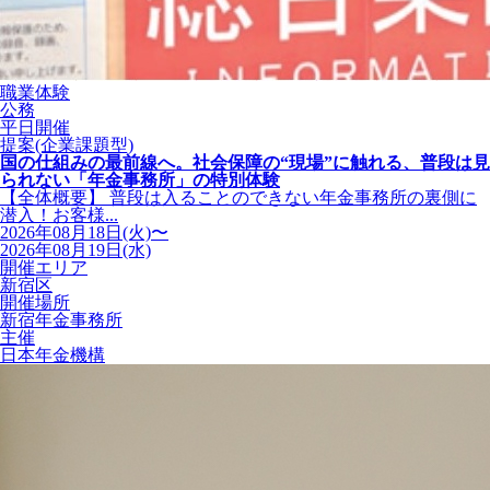
職業体験
公務
平日開催
提案(企業課題型)
国の仕組みの最前線へ。社会保障の“現場”に触れる、普段は見
られない「年金事務所」の特別体験
【全体概要】 普段は入ることのできない年金事務所の裏側に
潜入！お客様...
2026年08月18日(火)〜
2026年08月19日(水)
開催エリア
新宿区
開催場所
新宿年金事務所
主催
日本年金機構