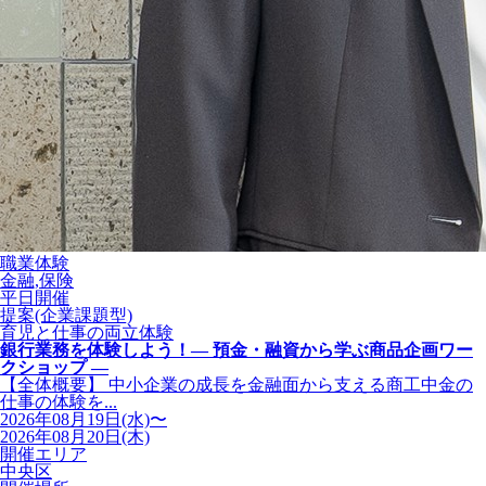
職業体験
金融,保険
平日開催
提案(企業課題型)
育児と仕事の両立体験
銀行業務を体験しよう！― 預金・融資から学ぶ商品企画ワー
クショップ ―
【全体概要】 中小企業の成長を金融面から支える商工中金の
仕事の体験を...
2026年08月19日(水)〜
2026年08月20日(木)
開催エリア
中央区