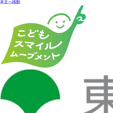
本文へ移動