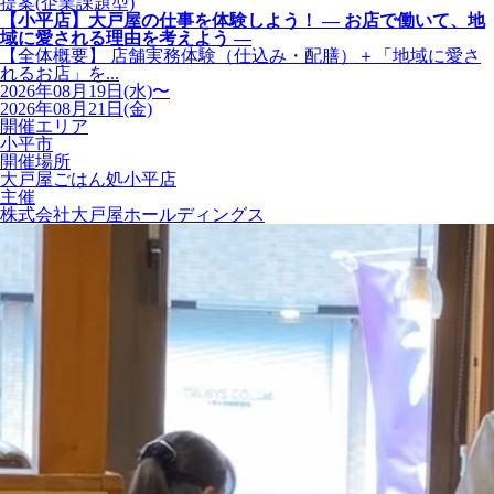
提案(企業課題型)
【小平店】大戸屋の仕事を体験しよう！ ― お店で働いて、地
域に愛される理由を考えよう ―
【全体概要】 店舗実務体験（仕込み・配膳）＋「地域に愛さ
れるお店」を...
2026年08月19日(水)〜
2026年08月21日(金)
開催エリア
小平市
開催場所
大戸屋ごはん処小平店
主催
株式会社大戸屋ホールディングス