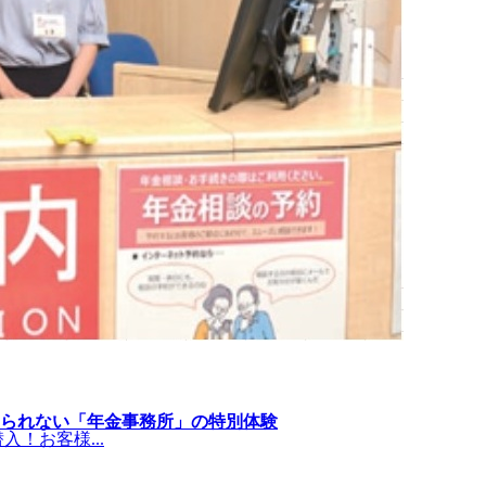
見られない「年金事務所」の特別体験
！お客様...