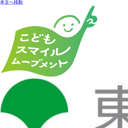
本文へ移動