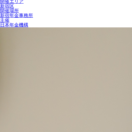
開催エリア
新宿区
開催場所
新宿年金事務所
主催
日本年金機構