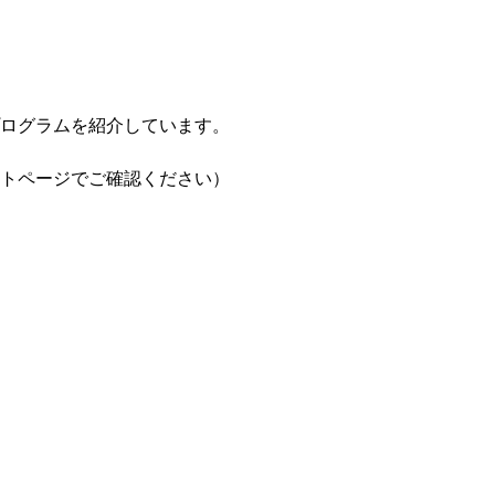
ログラムを紹介しています。
トページでご確認ください）