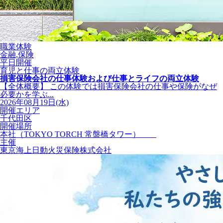
職業体験
金融,保険
平日開催
育児と仕事の両立体験
損害保険会社の仕事体験および仕事とライフの両立体験
【全体概要】 この体験では損害保険会社の仕事や保険がなぜ
必要かを学ぶ...
2026年08月19日(水)
開催エリア
千代田区
開催場所
本社（TOKYO TORCH 常盤橋タワー）
主催
東京海上日動火災保険株式会社