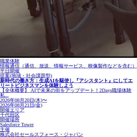
職業体験
情報通信（通信、放送、情報サービス、映像製作などを含む）
平日開催
提案(地域・社会課題型)
新時代の働き方：生成AIを駆使し『アシスタント』にしてエ
リートビジネスマンを体験しよう
【全体概要】 AIで未来の街をアップデート！2Days職場体験
私...
2026年08月20日(木)〜
2026年08月21日(金)
開催エリア
千代田区
開催場所
Salesforce Tower
主催
株式会社セールスフォース・ジャパン