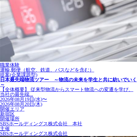
職業体験
運輸,郵便（航空、鉄道、バスなどを含む）
提案(企業課題型)
日本最先端物流ツアー ～物流の未来を学生と共に紡いでいく
～
【全体概要】 従来型物流からスマート物流への変遷を学び、
当社の最先端...
2026年08月19日(水)〜
2026年08月20日(木)
開催エリア
新宿区
開催場所
SBSホールディングス株式会社 本社
主催
SBSホールディングス株式会社