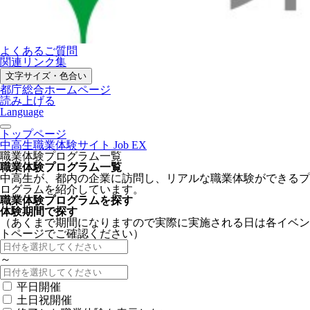
よくあるご質問
関連リンク集
文字サイズ・色合い
都庁総合ホームページ
読み上げる
Language
トップページ
中高生職業体験サイト Job EX
職業体験プログラム一覧
職業体験プログラム一覧
中高生が、都内の企業に訪問し、リアルな職業体験ができるプ
ログラムを紹介しています。
職業体験プログラムを探す
体験期間で探す
（あくまで期間になりますので実際に実施される日は各イベン
トページでご確認ください）
～
平日開催
土日祝開催