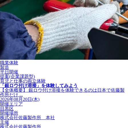
職業体験
製造
平日開催
提案(企業課題型)
育児と仕事の両立体験
「銀ロウ付け溶接」を体験してみよう
【全体概要】 銀ロウ付け溶接を体験できるのは日本で佐藤製
作所だけ ...
2026年08月20日(木)
開催エリア
目黒区
開催場所
株式会社佐藤製作所 本社
主催
株式会社佐藤製作所