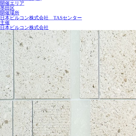
開催エリア
墨田区
開催場所
日本ビルコン株式会社 TASセンター
主催
日本ビルコン株式会社