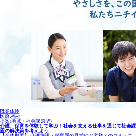
職業体験
医療,福祉
提案(地域・社会課題型)
介護、保育を体験して学ぶ！社会を支える仕事を通じて社会課
題の解決策を考えよう
【全体概要】 介護施設・保育園の見学やお客様とのコミュニ