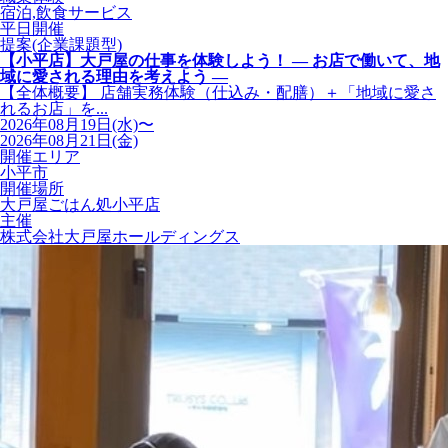
宿泊,飲食サービス
平日開催
提案(企業課題型)
【小平店】大戸屋の仕事を体験しよう！ ― お店で働いて、地
域に愛される理由を考えよう ―
【全体概要】 店舗実務体験（仕込み・配膳）＋「地域に愛さ
れるお店」を...
2026年08月19日(水)〜
2026年08月21日(金)
開催エリア
小平市
開催場所
大戸屋ごはん処小平店
主催
株式会社大戸屋ホールディングス