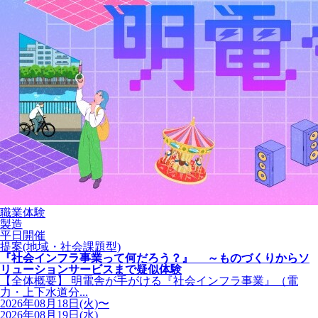
職業体験
製造
平日開催
提案(地域・社会課題型)
『社会インフラ事業って何だろう？』 ～ものづくりからソ
リューションサービスまで疑似体験
【全体概要】 明電舎が手がける『社会インフラ事業』（電
力・上下水道分...
2026年08月18日(火)〜
2026年08月19日(水)