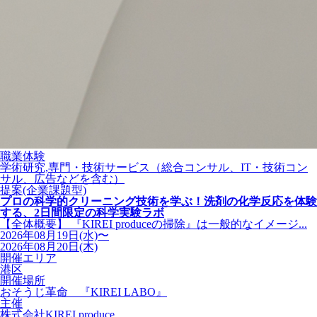
職業体験
学術研究,専門・技術サービス（総合コンサル、IT・技術コン
サル、広告などを含む）
提案(企業課題型)
プロの科学的クリーニング技術を学ぶ！洗剤の化学反応を体験
する、2日間限定の科学実験ラボ
【全体概要】 『KIREI produceの掃除』は一般的なイメージ...
2026年08月19日(水)〜
2026年08月20日(木)
開催エリア
港区
開催場所
おそうじ革命 『KIREI LABO』
主催
株式会社KIREI produce