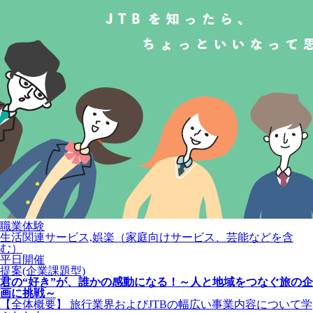
職業体験
生活関連サービス,娯楽（家庭向けサービス、芸能などを含
む）
平日開催
提案(企業課題型)
君の“好き”が、誰かの感動になる！～人と地域をつなぐ旅の企
画に挑戦～
【全体概要】 旅行業界およびJTBの幅広い事業内容について学