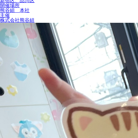
新宿区、品川区
開催場所
熊谷組 本社
主催
株式会社熊谷組