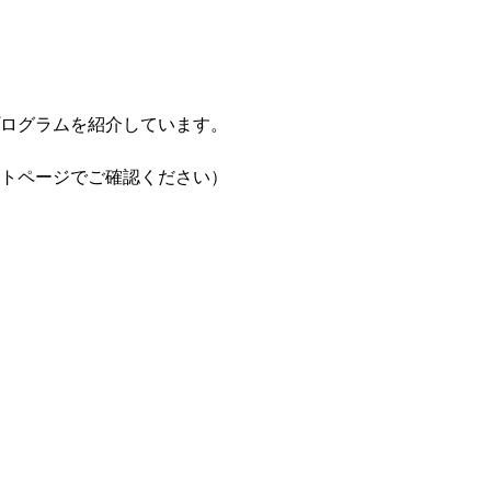
ログラムを紹介しています。
トページでご確認ください）